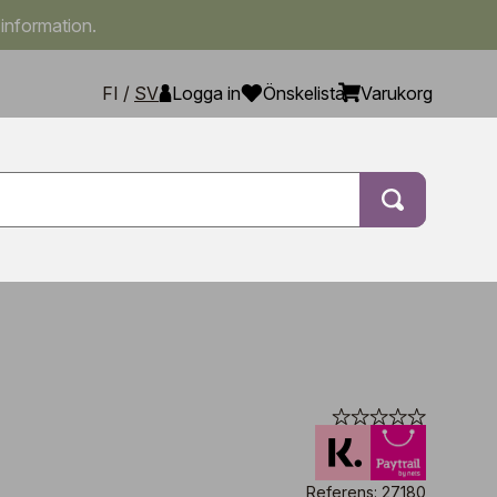
 information.
FI
/
SV
Logga in
Önskelista
Varukorg
Referens: 27180