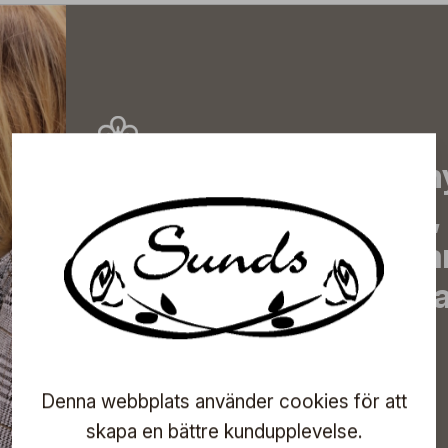
Prenumerera på vårt n
de senaste nyheterna, 
erbjudanden, inspirera
information om komma
direkt till din inkorg!
Denna webbplats använder cookies för att
skapa en bättre kundupplevelse.
Prenumerera