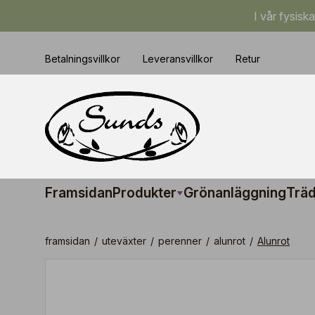
I vår fysisk
Betalningsvillkor
Leveransvillkor
Retur
Framsidan
Produkter
Grönanläggning
Träd
framsidan
/
uteväxter
/
perenner
/
alunrot
/
Alunrot