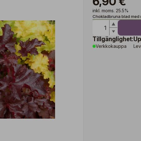
6,90 €
inkl. moms. 25.5%
Chokladbruna blad med rö
Tillgänglighet:
Up
Verkkokauppa
Lev