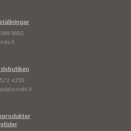
tällningar
 388 9592
nds.fi
rdsbutiken
 572 4235
p(a)sunds.fi
sprodukter
gstider