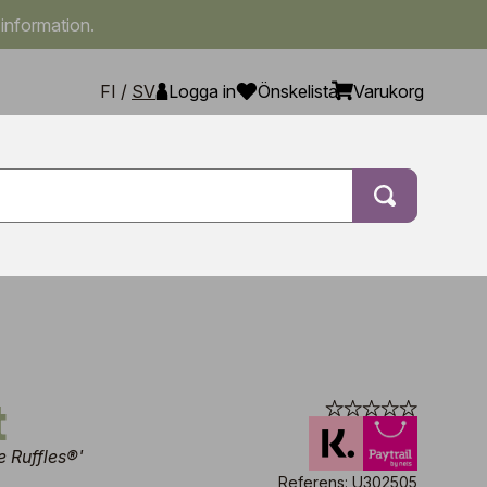
 information.
FI
/
SV
Logga in
Önskelista
Varukorg
t
 Ruffles®'
Referens: U302505