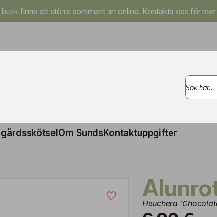
a butik finns ett större sortiment än online. Kontakta oss för mer
gårdsskötsel
Om Sunds
Kontaktuppgifter
Alunro
Heuchera 'Chocolate