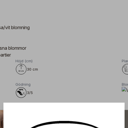
sa/vit blomning
issna blommor
artier
Höjd (cm)
Pla
30 cm
Gödning
Blo
3/5