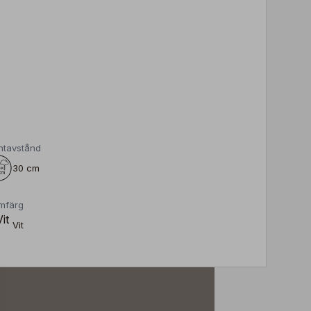
ntavstånd
30 cm
mfärg
Vit