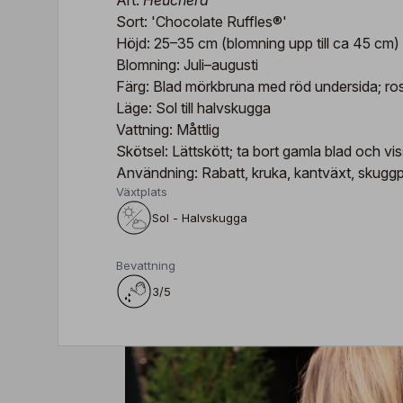
Art:
Heuchera
Sort: 'Chocolate Ruffles®'
Höjd: 25–35 cm (blomning upp till ca 45 cm)
Blomning: Juli–augusti
Färg: Blad mörkbruna med röd undersida; ro
Läge: Sol till halvskugga
Vattning: Måttlig
Skötsel: Lättskött; ta bort gamla blad och v
Användning: Rabatt, kruka, kantväxt, skuggp
Växtplats
Sol - Halvskugga
Bevattning
3/5