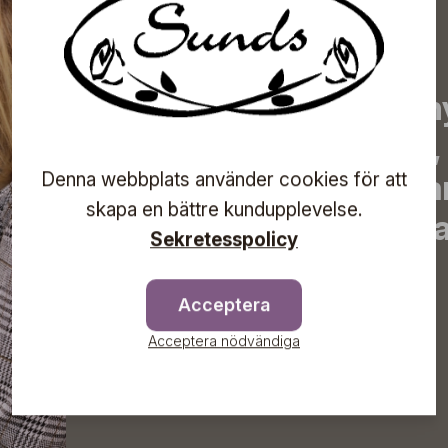
Prenumerera på vårt n
de senaste nyheterna, 
Denna webbplats använder cookies för att
erbjudanden, inspirera
skapa en bättre kundupplevelse.
information om komma
Sekretesspolicy
direkt till din inkorg!
Acceptera
Acceptera nödvändiga
Prenumerera