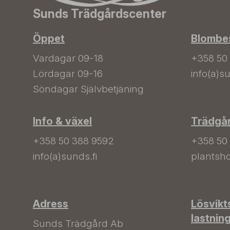
Sunds Trädgårdscenter
Öppet
Blombes
Vardagar 09-18
+358 50
Lördagar 09-16
info(a)su
Söndagar Självbetjäning
Info & växel
Trädgå
+358 50 388 9592
+358 50
info(a)sunds.fi
plantsho
Adress
Lösvikt
lastnin
Sunds Trädgård Ab