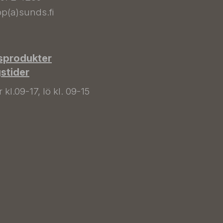
p(a)sunds.fi
sprodukter
gstider
kl.09-17, lö kl. 09-15