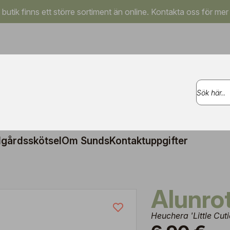
a butik finns ett större sortiment än online. Kontakta oss för mer
gårdsskötsel
Om Sunds
Kontaktuppgifter
Alunro
Heuchera 'Little Cut