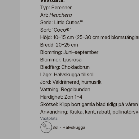
Växtdata:
Typ: Perenner
Art:
Heuchera
Serie: Little Cuties™
Sort: 'Coco®'
Höjd: 10–15 cm (25–30 cm med blomstängla
Bredd: 20–25 cm
Blomning: Juni–september
Blommor: Ljusrosa
Bladfärg: Chokladbrun
Läge: Halvskugga till sol
Jord: Väldränerad, humusrik
Vattning: Regelbunden
Härdighet: Zon 1–4
Skötsel: Klipp bort gamla blad tidigt på våren
Användning: Kruka, kant, rabatt, pollinatörsv
Växtplats
Sol - Halvskugga