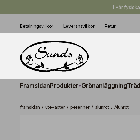
I vår fysisk
Betalningsvillkor
Leveransvillkor
Retur
Framsidan
Produkter
Grönanläggning
Träd
framsidan
/
uteväxter
/
perenner
/
alunrot
/
Alunrot