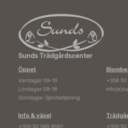
Sunds Trädgårdscenter
Öppet
Blombes
Vardagar 09-18
+358 50
Lördagar 09-16
info(a)su
Söndagar Självbetjäning
Info & växel
Trädgå
+358 50 388 9592
+358 50