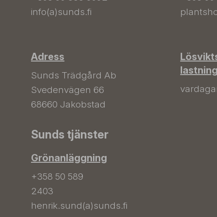
info(a)sunds.fi
plantsho
Adress
Lösvikt
lastnin
Sunds Trädgård Ab
vardagar 
Svedenvägen 66
68660 Jakobstad
Sunds tjänster
Grönanläggning
+358 50 589
2403
henrik.sund(a)sunds.fi