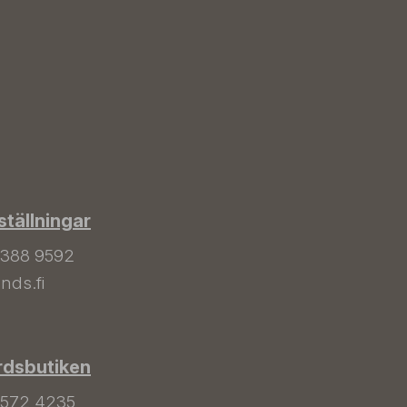
tällningar
 388 9592
nds.fi
rdsbutiken
 572 4235