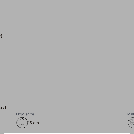
r)
äxt
Höjd (cm)
Pla
15 cm