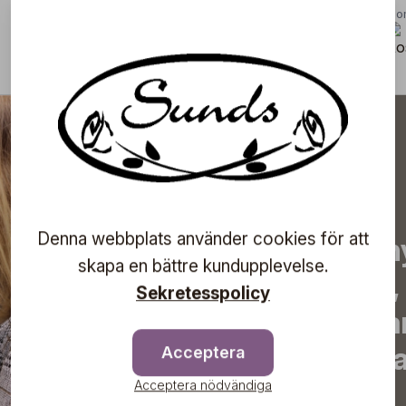
Gödning
Blo
3/5
Denna webbplats använder cookies för att
Prenumerera på vårt n
skapa en bättre kundupplevelse.
de senaste nyheterna, 
Sekretesspolicy
erbjudanden, inspirera
information om komma
Acceptera
Acceptera nödvändiga
direkt till din inkorg!