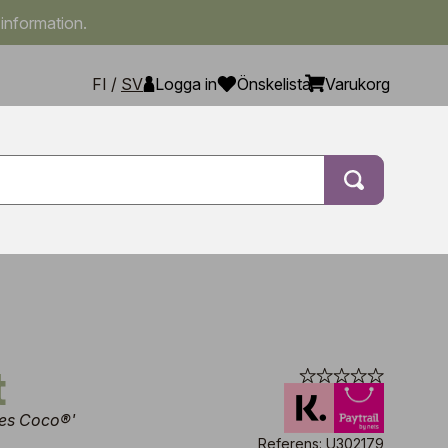
 information.
FI
/
SV
Logga in
Önskelista
Varukorg
t
ies Coco®'
Referens: U302179