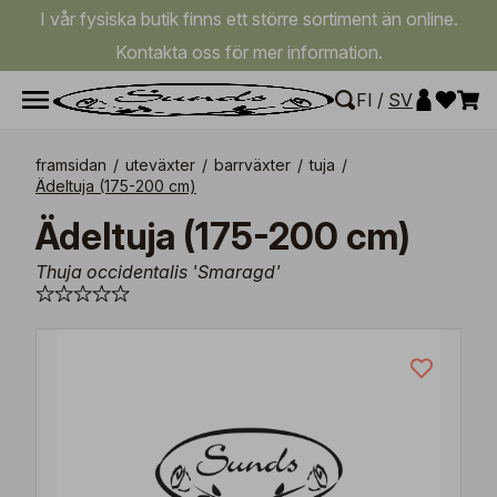
I vår fysiska butik finns ett större sortiment än online.
Kontakta oss för mer information.
FI
/
SV
framsidan
/
uteväxter
/
barrväxter
/
tuja
/
Ädeltuja (175-200 cm)
Ädeltuja (175-200 cm)
Thuja occidentalis 'Smaragd'