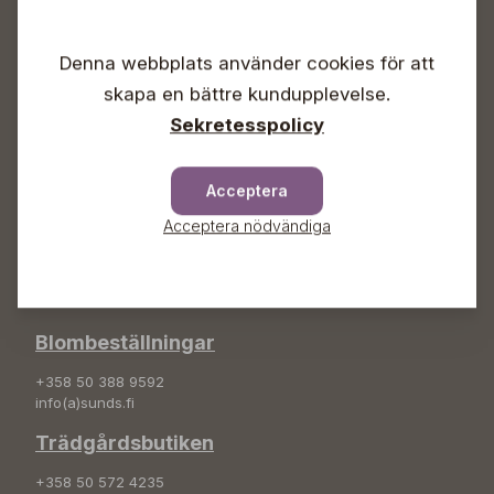
Vardagar 09-18
Lördagar 09-16
Denna webbplats använder cookies för att
Söndagar Självbetjäning
skapa en bättre kundupplevelse.
Info & växel
Sekretesspolicy
+358 50 388 9592
info(a)sunds.fi
Acceptera
Adress
Acceptera nödvändiga
Sunds Trädgård Ab
Svedenvägen 66
68660 Jakobstad
Blombeställningar
+358 50 388 9592
info(a)sunds.fi
Trädgårdsbutiken
+358 50 572 4235