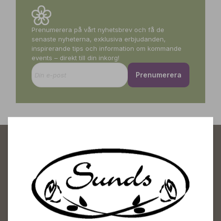
Prenumerera på vårt nyhetsbrev och få de
senaste nyheterna, exklusiva erbjudanden,
inspirerande tips och information om kommande
events – direkt till din inkorg!
Prenumerera
Sunds Trädgårdscenter
Öppet