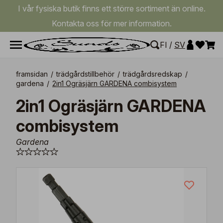
I vår fysiska butik finns ett större sortiment än online.
Kontakta oss för mer information.
FI
/
SV
framsidan
/
trädgårdstillbehör
/
trädgårdsredskap
/
gardena
/
2in1 Ogräsjärn GARDENA combisystem
2in1 Ogräsjärn GARDENA
combisystem
Gardena