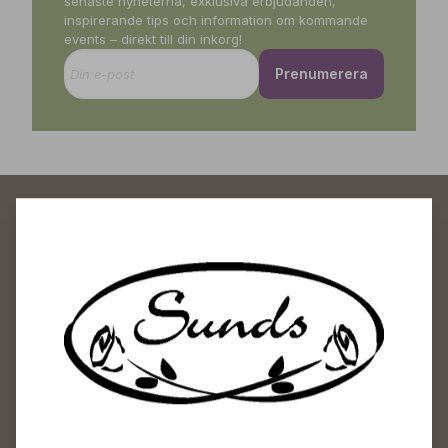
senaste nyheterna, exklusiva erbjudanden,
inspirerande tips och information om kommande
events – direkt till din inkorg!
Prenumerera
Sunds Trädgårdscenter
Öppet
Vardagar 09-18
Lördagar 09-16
Söndagar Självbetjäning