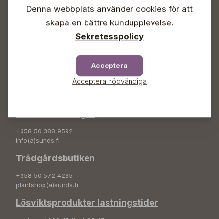
Denna webbplats använder cookies för att
Info & växel
skapa en bättre kundupplevelse.
+358 50 388 9592
Sekretesspolicy
info(a)sunds.fi
Adress
Acceptera
Sunds Trädgård Ab
Acceptera nödvändiga
Svedenvägen 66
68660 Jakobstad
Blombeställningar
+358 50 388 9592
info(a)sunds.fi
Trädgårdsbutiken
+358 50 572 4235
plantshop(a)sunds.fi
Lösviktsprodukter lastningstider