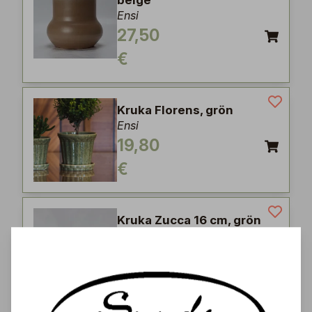
beige
Ensi
27,50
€
Kruka Florens, grön
Ensi
19,80
€
Kruka Zucca 16 cm, grön
Ensi
27,50
€