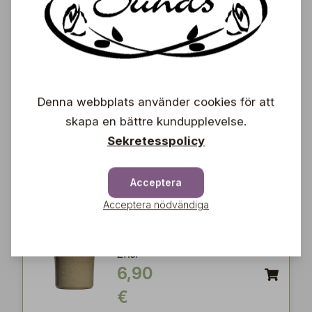
Kruka Victoria, S
Affari
21,90
€
Denna webbplats använder cookies för att
skapa en bättre kundupplevelse.
Kruka Beja
Sekretesspolicy
Ensi
23,50
Acceptera
€
Acceptera nödvändiga
Kruka Kim Nougat
Ensi
6,90
€