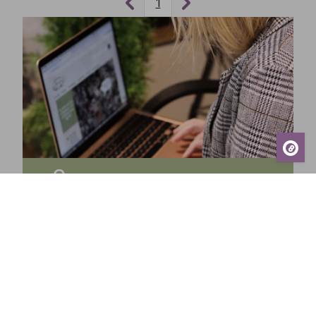
1
Prenumerera på vårt nyhetsbrev och få de
senaste nyheterna, exklusiva erbjudanden,
inspirerande tips och information om kommande
events – direkt till din inkorg!
Prenumerera