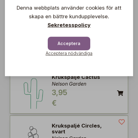
€
Denna webbplats använder cookies för att
skapa en bättre kundupplevelse.
Sekretesspolicy
Krukspaljé Cato
Nelson Garden
5,95
Acceptera
€
Acceptera nödvändiga
Krukspaljé Cactus
Nelson Garden
3,95
€
Krukspaljé Circles,
svart