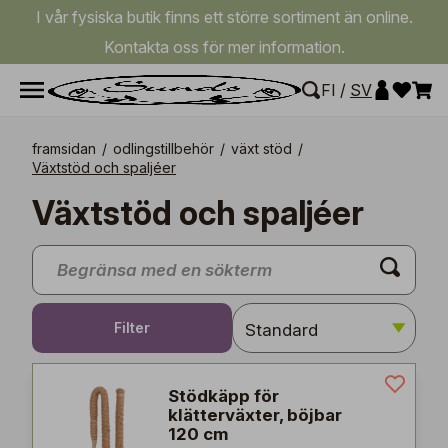
I vår fysiska butik finns ett större sortiment än online.
Kontakta oss för mer information.
FI
/
SV
framsidan
/
odlingstillbehör
/
växt stöd
/
Växtstöd och spaljéer
Växtstöd och spaljéer
Filter
Stödkäpp för
klätterväxter, böjbar
120 cm