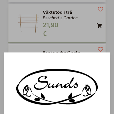
Växtstöd i trä
Esschert's Garden
21,90
€
Krukspaljé Circle
Nelson Garden
4,95
€
Krukspaljé Square,
svart
Nelson Garden
6,95