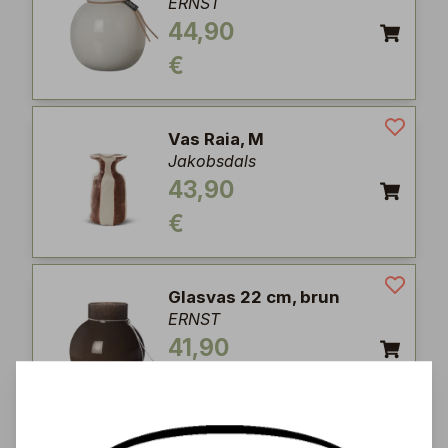
ERNST
44,90
€
Vas Raia, M
Jakobsdals
43,90
€
Glasvas 22 cm, brun
ERNST
41,90
€