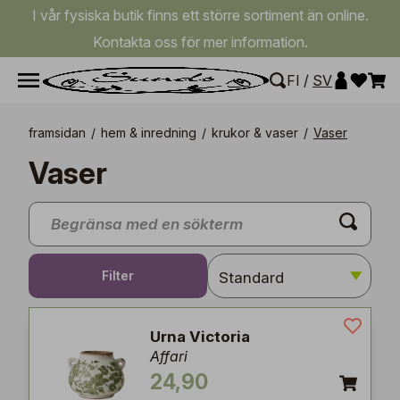
I vår fysiska butik finns ett större sortiment än online.
Kontakta oss för mer information.
FI
/
SV
framsidan
/
hem & inredning
/
krukor & vaser
/
Vaser
Vaser
Filter
Urna Victoria
Affari
24,90