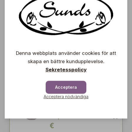
Urna Victoria, S
Affari
31,90
€
Vas Raia, S
Denna webbplats använder cookies för att
Jakobsdals
skapa en bättre kundupplevelse.
29,50
Sekretesspolicy
€
Acceptera
Glasvas 22 cm,
Acceptera nödvändiga
mönstrad struktur
ERNST
36,90
€