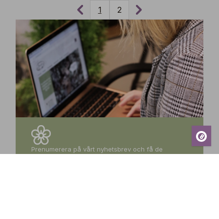
1
2
Prenumerera på vårt nyhetsbrev och få de
senaste nyheterna, exklusiva erbjudanden,
inspirerande tips och information om kommande
events – direkt till din inkorg!
Prenumerera