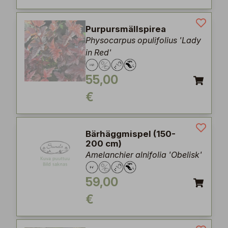
Purpursmällspirea
Physocarpus opulifolius 'Lady
in Red'
55,00
€
Bärhäggmispel (150-
200 cm)
Amelanchier alnifolia 'Obelisk'
59,00
€