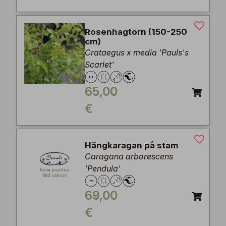
Rosenhagtorn (150-250
cm)
Crataegus x media 'Pauls's
Scarlet'
65,00
€
Hängkaragan på stam
Caragana arborescens
'Pendula'
69,00
€