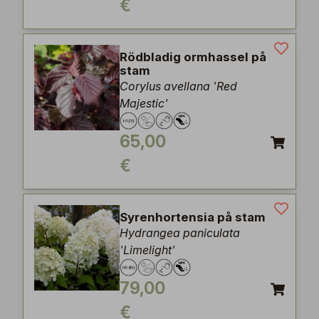
€
Rödbladig ormhassel på
stam
Corylus avellana 'Red
Majestic'
65,00
€
Syrenhortensia på stam
Hydrangea paniculata
'Limelight'
79,00
€