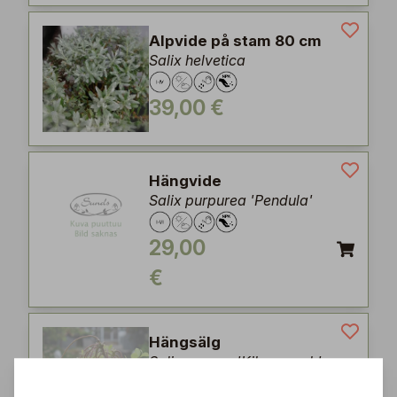
Alpvide på stam 80 cm
Salix helvetica
39,00 €
Hängvide
Salix purpurea 'Pendula'
29,00
€
Hängsälg
Salix caprea 'Kilmarnock'