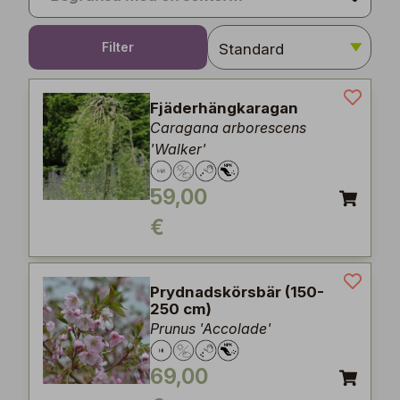
Filter
Fjäderhängkaragan
Caragana arborescens
'Walker'
59,00
€
Prydnadskörsbär (150-
250 cm)
Prunus 'Accolade'
69,00