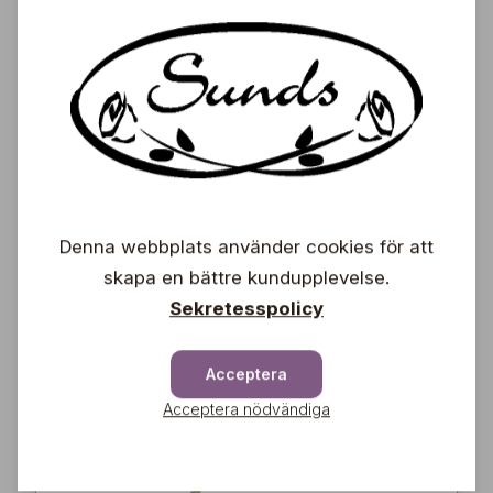
34,90
€
Stamsyren på stam
Syringa vulgaris `Norrfjärden´
69,00
Denna webbplats använder cookies för att
€
skapa en bättre kundupplevelse.
Sekretesspolicy
Stamsyren (150-250
cm)
Acceptera
Syringa x henryi 'Tammelan
Kaunotar'
Acceptera nödvändiga
69,00