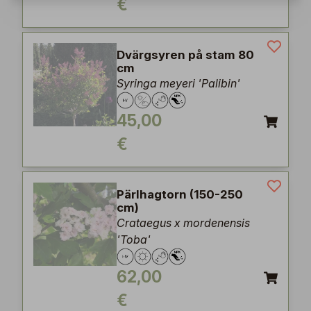
€
Dvärgsyren på stam 80
cm
Syringa meyeri 'Palibin'
45,00
€
Pärlhagtorn (150-250
cm)
Crataegus x mordenensis
'Toba'
62,00
€