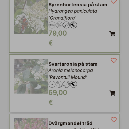
Syrenhortensia på stam
Hydrangea paniculata
'Grandiflora'
79,00
€
Svartaronia på stam
Aronia melanocarpa
'Revontuli Mound'
69,00
€
Dvärgmandel träd