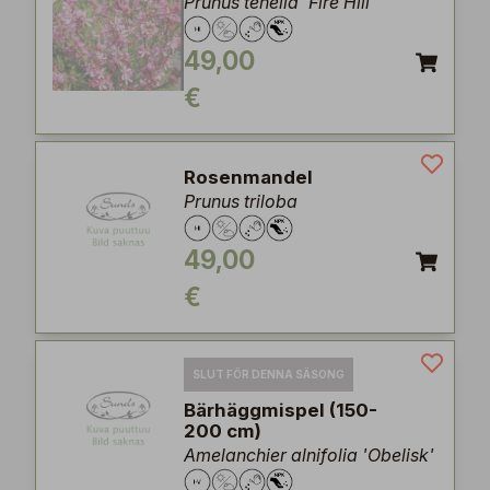
Prunus tenella 'Fire Hill'
49,00
€
Rosenmandel
Prunus triloba
49,00
€
SLUT FÖR DENNA SÄSONG
Bärhäggmispel (150-
200 cm)
Amelanchier alnifolia 'Obelisk'