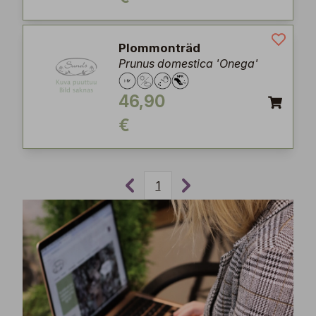
Plommonträd
Prunus domestica 'Onega'
46,90
€
1