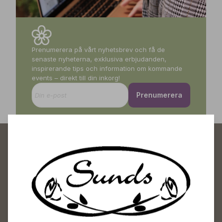
Prenumerera på vårt nyhetsbrev och få de
senaste nyheterna, exklusiva erbjudanden,
inspirerande tips och information om kommande
events – direkt till din inkorg!
Prenumerera
Sunds Trädgårdscenter
Öppet