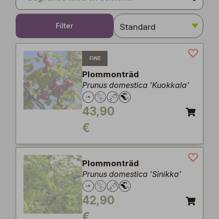
Filter
FINE
Plommonträd
Prunus domestica 'Kuokkala'
43,90
€
Plommonträd
Prunus domestica 'Sinikka'
42,90
€