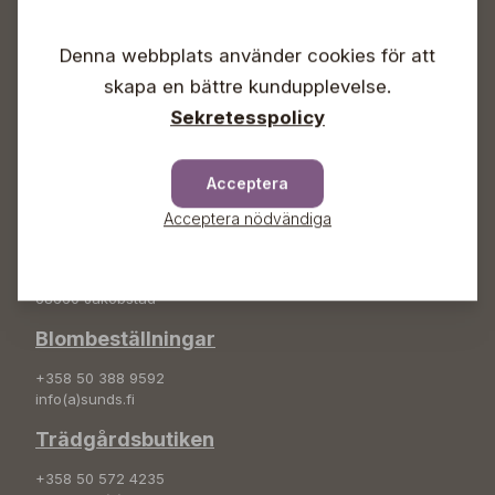
Vardagar 09-18
Denna webbplats använder cookies för att
Lördagar 09-16
Söndagar Självbetjäning
skapa en bättre kundupplevelse.
Info & växel
Sekretesspolicy
+358 50 388 9592
info(a)sunds.fi
Acceptera
Adress
Acceptera nödvändiga
Sunds Trädgård Ab
Svedenvägen 66
68660 Jakobstad
Blombeställningar
+358 50 388 9592
info(a)sunds.fi
Trädgårdsbutiken
+358 50 572 4235