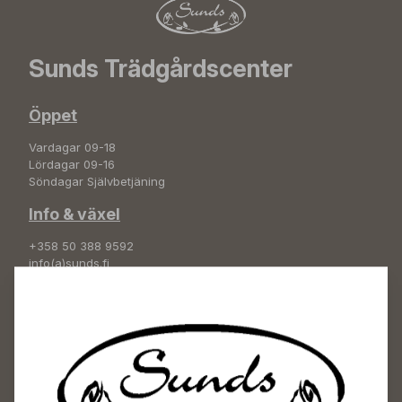
Sunds Trädgårdscenter
Öppet
Vardagar 09-18
Lördagar 09-16
Söndagar Självbetjäning
Info & växel
+358 50 388 9592
info(a)sunds.fi
Adress
Sunds Trädgård Ab
Svedenvägen 66
68660 Jakobstad
Blombeställningar