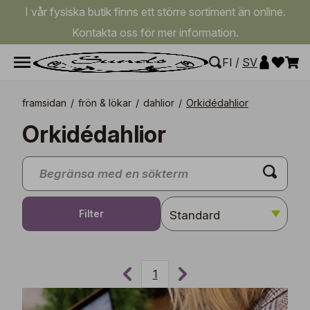
I vår fysiska butik finns ett större sortiment än online.
Kontakta oss för mer information.
FI
/
SV
framsidan
/
frön & lökar
/
dahlior
/
Orkidédahlior
Orkidédahlior
Filter
1