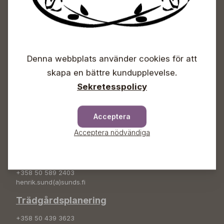
+358 50 388 9592
info(a)sunds.fi
Trädgårdsbutiken
Denna webbplats använder cookies för att
+358 50 572 4235
plantshop(a)sunds.fi
skapa en bättre kundupplevelse.
Sekretesspolicy
Lösviktsprodukter lastningstider
vardagar kl.09-17, lö kl. 09-15
Acceptera
Sunds tjänster
Acceptera nödvändiga
Grönanläggning
+358 50 589 2403
henrik.sund(a)sunds.fi
Trädgårdsplanering
+358 50 439 3623