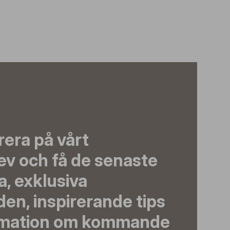
era på vårt
ev och få de senaste
, exklusiva
en, inspirerande tips
rmation om kommande