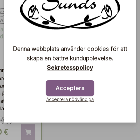
Denna webbplats använder cookies för att
skapa en bättre kundupplevelse.
Sekretesspolicy
nn
atanoides
sum'
Acceptera
h jämnt
Acceptera nödvändiga
mat träd med
bladverk
0 €