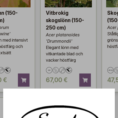
n (150-
Vitbrokig
Sko
m)
skogslönn (150-
(150
ubrum
250 cm)
Acer 
wine'
Ståtli
Acer platanoides
n med intensivt
gröns
'Drummondii'
 höstfärg och
höstf
Elegant lönn med
xtsätt
vitkantade blad och
vacker höstfärg
0 €
67,00 €
47,