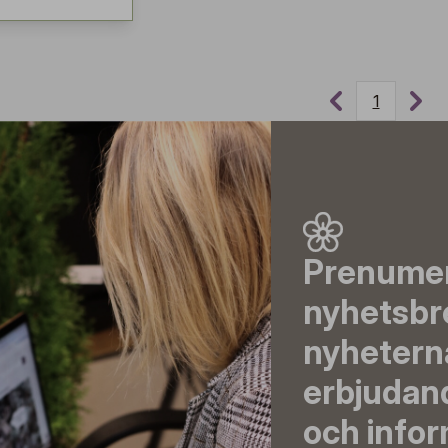
1
Prenumer
nyhetsbr
nyheterna
erbjudand
och info