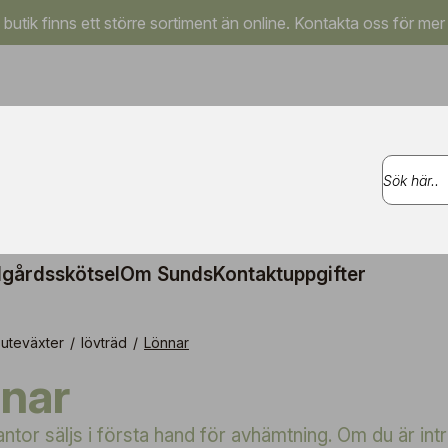
a butik finns ett större sortiment än online. Kontakta oss för mer
gårdsskötsel
Om Sunds
Kontaktuppgifter
uteväxter
/
lövträd
/
Lönnar
nnar
antor säljs i första hand för avhämtning. Om du är in