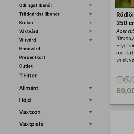
Odlingstilbehör
Trädgårdstillbehör
Rödlön
250 c
Krukor
Acer r
Växtvård
'Brandy
Viltvård
Prydlön
Handvård
röd-lila
Presentkort
smalt vä
Outlet
Filter
Allmänt
69,0
Höjd
Växtzon
Växtplats