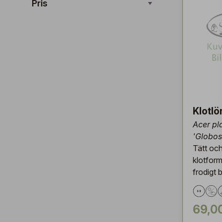
Pris
Klotlö
Acer pl
'Globo
Tätt oc
klotfor
frodigt 
69,0