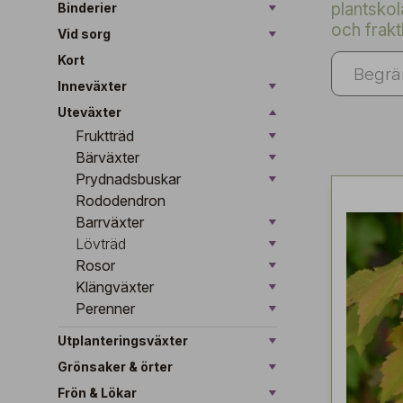
plantskol
Binderier
och frakt
Vid sorg
Kort
Inneväxter
Uteväxter
Fruktträd
Bärväxter
Prydnadsbuskar
Rododendron
Barrväxter
Lövträd
Rosor
Klängväxter
Perenner
Utplanteringsväxter
Grönsaker & örter
Frön & Lökar