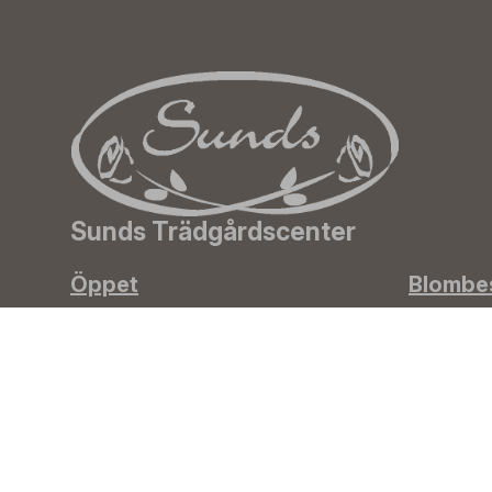
Sunds Trädgårdscenter
Öppet
Blombes
Vardagar 09-18
+358 50
Lördagar 09-16
info(a)su
Söndagar Självbetjäning
Info & växel
Trädgå