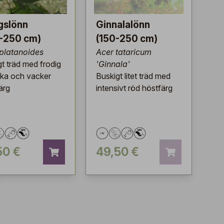
gslönn
Ginnalalönn
-250 cm)
(150-250 cm)
platanoides
Acer tataricum
gt träd med frodig
'Ginnala'
ka och vacker
Buskigt litet träd med
ärg
intensivt röd höstfärg
50 €
49,50 €