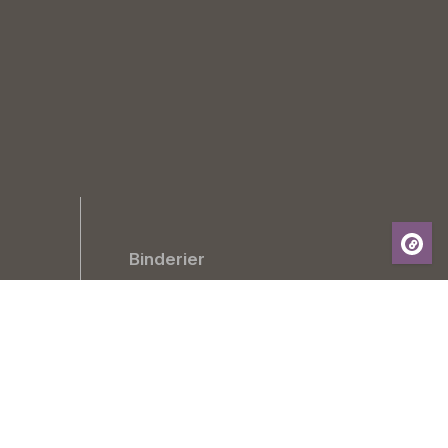
Binderier
Kort
Hem & Inredning
Inneväxter
Uteväxter
Utplanteringsväxter
Frön & Lökar