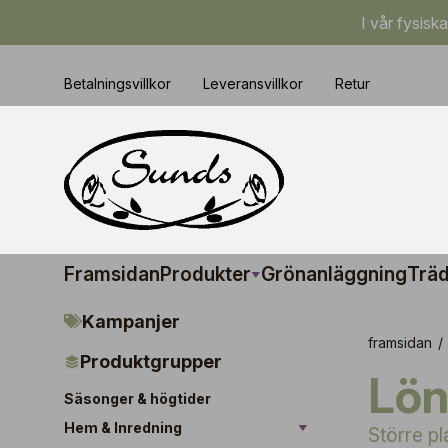
I vår fysisk
Betalningsvillkor
Leveransvillkor
Retur
Framsidan
Produkter
Grönanläggning
Träd
Kampanjer
framsidan
/
Produktgrupper
Lö
Säsonger & högtider
Hem & Inredning
Större pl