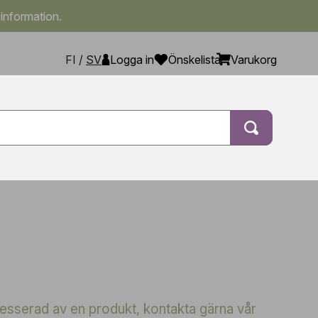
 information.
FI
/
SV
Logga in
Önskelista
Varukorg
tresserad av en produkt, kontakta gärna vår