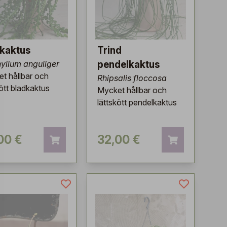
kaktus
Trind
yllum anguliger
pendelkaktus
t hållbar och
Rhipsalis floccosa
kött bladkaktus
Mycket hållbar och
lättskött pendelkaktus
00 €
32,00 €