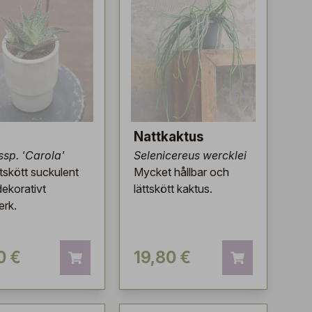
Nattkaktus
ssp. 'Carola'
Selenicereus wercklei
ttskött suckulent
Mycket hållbar och
ekorativt
lättskött kaktus.
erk.
0 €
19,80 €