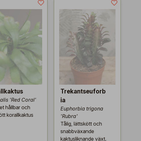
llkaktus
Trekantseuforb
alis 'Red Coral'
ia
t hållbar och
Euphorbia trigona
ött korallkaktus
'Rubra'
Tålig, lättskött och
snabbväxande
kaktusliknande växt.