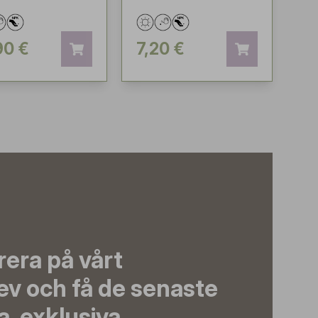
90 €
7,20 €
era på vårt
ev och få de senaste
, exklusiva