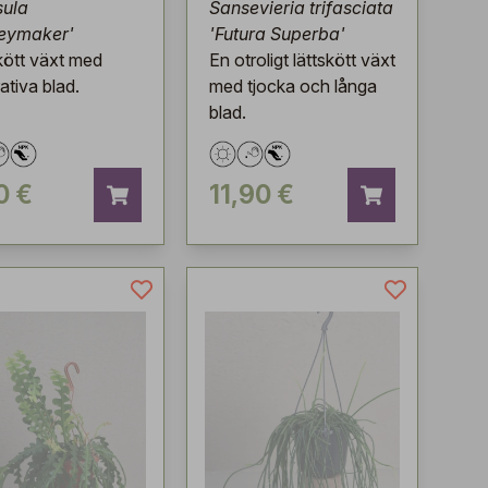
sula
Sansevieria trifasciata
eymaker'
'Futura Superba'
kött växt med
En otroligt lättskött växt
ativa blad.
med tjocka och långa
blad.
0 €
11,90 €