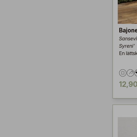
Bajonet
Sansevie
Syreni'
En lätts
12,90