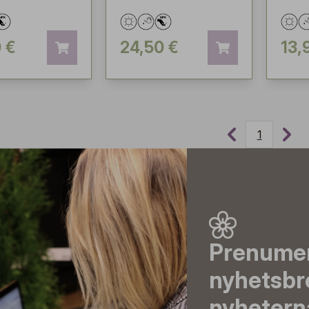
 €
24,50 €
13,
1
Prenumer
nyhetsbr
nyheterna