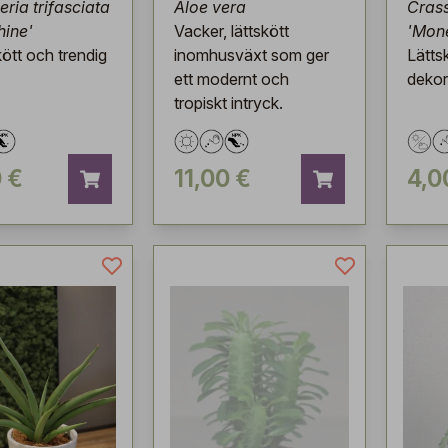
ria trifasciata
Aloe vera
Cras
ine'
Vacker, lättskött
'Mon
kött och trendig
inomhusväxt som ger
Lätts
ett modernt och
dekor
tropiskt intryck.
 €
11,00 €
4,0