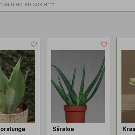
orstunga
Såraloe
Kras