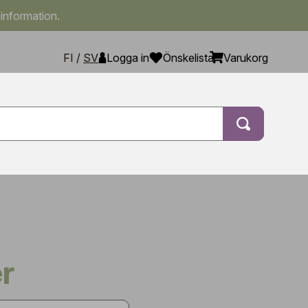
 information.
FI
/
SV
Logga in
Önskelista
Varukorg
r