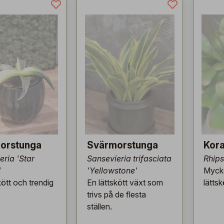
orstunga
Svärmorstunga
Kora
eria 'Star
Sansevieria trifasciata
Rhips
'
'Yellowstone'
Mycke
kött och trendig
En lättskött växt som
lättsk
trivs på de flesta
ställen.