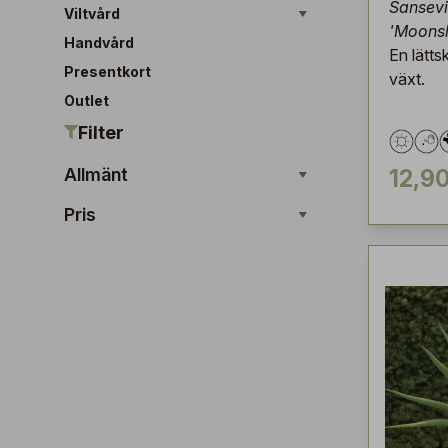
Sansevie
Viltvård
'Moonsh
Handvård
En lätts
Presentkort
växt.
Outlet
Filter
Allmänt
12,90
Pris