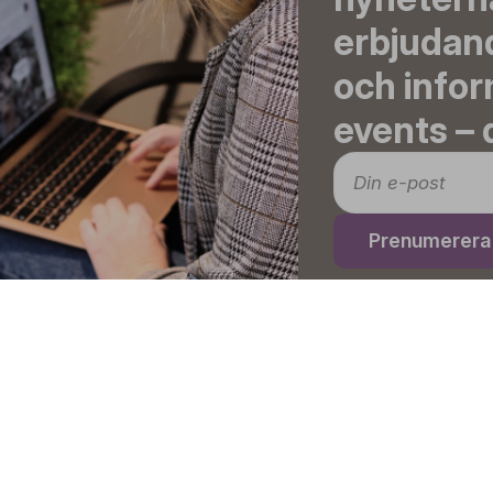
erbjudand
och info
events – d
Prenumerera