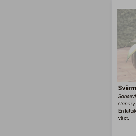
Svärm
Sansevi
Canary
En lätts
växt.