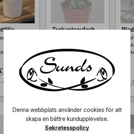
tlilja
Trekantseuforb
Blad
ria 'Silver
ia
Epiph
Mycke
Euphorbia trigona
kött växt.
lätts
Tålig, lättskött och
snabbväxande
kaktusliknande växt
 €
11,50 €
29,
Denna webbplats använder cookies för att
skapa en bättre kundupplevelse.
Sekretesspolicy