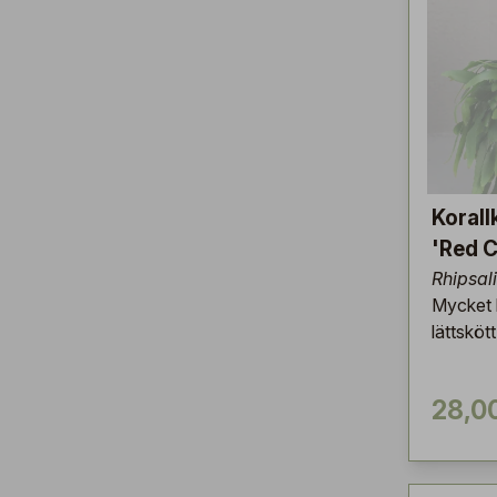
Korall
'Red C
Rhipsal
Mycket 
lättsköt
28,0