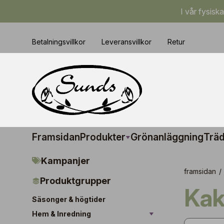
I vår fysisk
Betalningsvillkor
Leveransvillkor
Retur
Framsidan
Produkter
Grönanläggning
Träd
Kampanjer
framsidan
/
Produktgrupper
Ka
Säsonger & högtider
Hem & Inredning