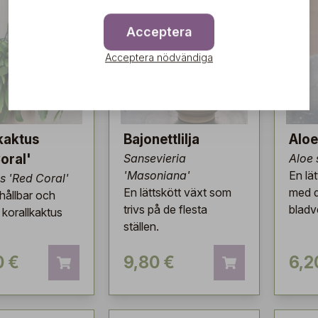
Acceptera
Acceptera nödvändiga
kaktus
Bajonettlilja
Aloe
oral'
Sansevieria
Aloe 
'Masoniana'
En lä
is 'Red Coral'
En lättskött växt som
med d
hållbar och
trivs på de flesta
bladv
t korallkaktus
ställen.
0 €
9,80 €
6,2