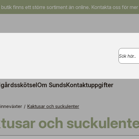
a butik finns ett större sortiment än online. Kontakta oss för mer
gårdsskötsel
Om Sunds
Kontaktuppgifter
inneväxter
/
Kaktusar och suckulenter
ktusar och suckulente