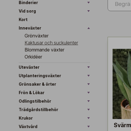
Binderier
Vid sorg
Kort
Inneväxter
Grönväxter
Kaktusar och suckulenter
Blommande växter
Orkidéer
Uteväxter
Utplanteringsväxter
Grönsaker & örter
Frön & Lökar
Odlingstilbehör
Trädgårdstillbehör
Krukor
Svärm
Växtvård