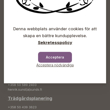
+358 50 388 9592
info(a)sunds.fi
Trädgårdsbutiken
Denna webbplats använder cookies för att
+358 50 572 4235
plantshop(a)sunds.fi
skapa en bättre kundupplevelse.
Sekretesspolicy
Lösviktsprodukter lastningstider
vardagar kl.09-17, lö kl. 09-15
Acceptera
Sunds tjänster
Acceptera nödvändiga
Grönanläggning
+358 50 589 2403
henrik.sund(a)sunds.fi
Trädgårdsplanering
+358 50 439 3623