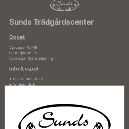
Sunds Trädgårdscenter
Öppet
Vardagar 09-18
Lördagar 09-16
Söndagar Självbetjäning
Info & växel
+358 50 388 9592
info(a)sunds.fi
Adress
Sunds Trädgård Ab
Svedenvägen 66
68660 Jakobstad
Blombeställningar