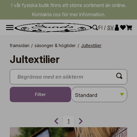
I vår fysiska butik finns ett större sortiment än online.
Kontakta oss för mer information.
FI
/
SV
framsidan
/
säsonger & högtider
/
Jultextilier
Jultextilier
Filter
1