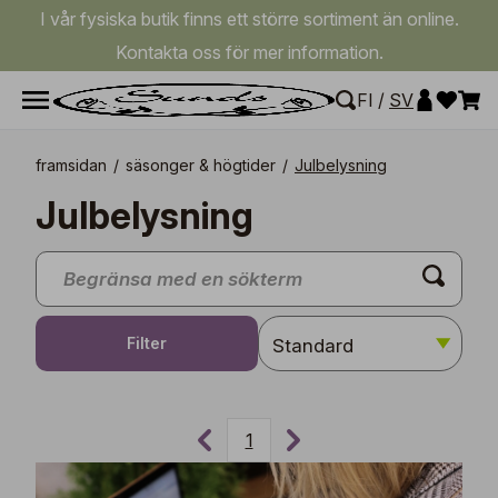
I vår fysiska butik finns ett större sortiment än online.
Kontakta oss för mer information.
FI
/
SV
framsidan
/
säsonger & högtider
/
Julbelysning
Julbelysning
Filter
1