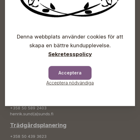
+358 50 388 9592
info(a)sunds.fi
Trädgårdsbutiken
Denna webbplats använder cookies för att
+358 50 572 4235
plantshop(a)sunds.fi
skapa en bättre kundupplevelse.
Sekretesspolicy
Lösviktsprodukter lastningstider
vardagar kl.09-17, lö kl. 09-15
Acceptera
Sunds tjänster
Acceptera nödvändiga
Grönanläggning
+358 50 589 2403
henrik.sund(a)sunds.fi
Trädgårdsplanering
+358 50 439 3623