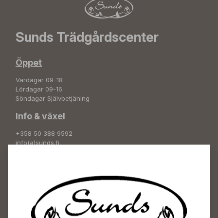
Sunds Trädgårdscenter
Öppet
Vardagar 09-18
Lördagar 09-16
Söndagar Självbetjäning
Info & växel
+358 50 388 9592
info(a)sunds.fi
Adress
Sunds Trädgård Ab
Svedenvägen 66
68660 Jakobstad
Blombeställningar