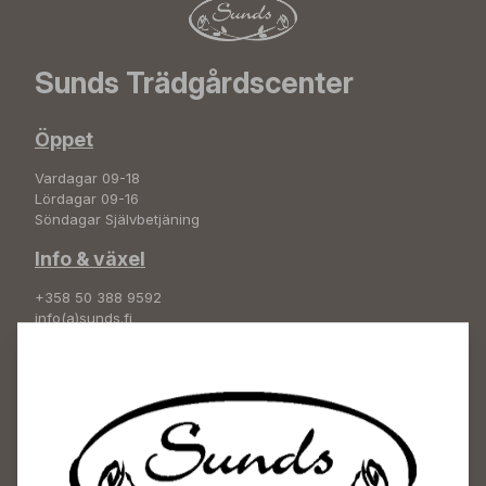
Sunds Trädgårdscenter
Öppet
Vardagar 09-18
Lördagar 09-16
Söndagar Självbetjäning
Info & växel
+358 50 388 9592
info(a)sunds.fi
Adress
Sunds Trädgård Ab
Svedenvägen 66
68660 Jakobstad
Blombeställningar