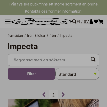
I vår fysiska butik finns ett större sortiment än online.
Kontakta oss för mer information.
FI
/
SV
framsidan
/
frön & lökar
/
frön
/
Impecta
Impecta
Filter
1