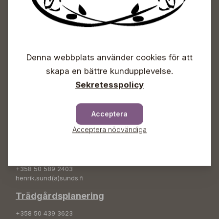
+358 50 388 9592
info(a)sunds.fi
Trädgårdsbutiken
Denna webbplats använder cookies för att
+358 50 572 4235
plantshop(a)sunds.fi
skapa en bättre kundupplevelse.
Sekretesspolicy
Lösviktsprodukter lastningstider
vardagar kl.09-17, lö kl. 09-15
Acceptera
Sunds tjänster
Acceptera nödvändiga
Grönanläggning
+358 50 589 2403
henrik.sund(a)sunds.fi
Trädgårdsplanering
+358 50 439 3623