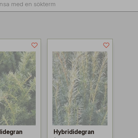
didegran
Hybrididegran