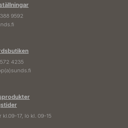
tällningar
 388 9592
nds.fi
rdsbutiken
 572 4235
p(a)sunds.fi
sprodukter
gstider
kl.09-17, lö kl. 09-15