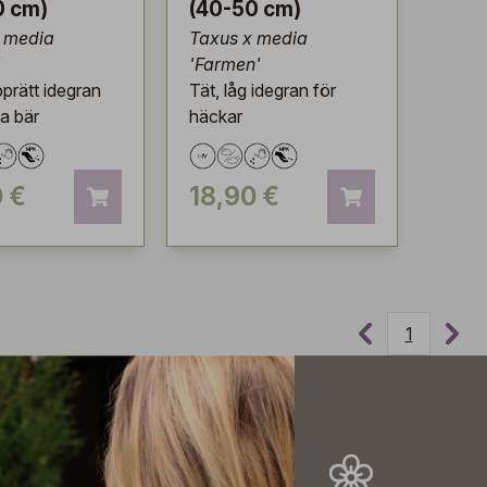
0 cm)
(40-50 cm)
 media
Taxus x media
'
'Farmen'
prätt idegran
Tät, låg idegran för
a bär
häckar
0 €
18,90 €
1