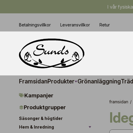
I vår fysisk
Betalningsvillkor
Leveransvillkor
Retur
Framsidan
Produkter
Grönanläggning
Träd
Kampanjer
framsidan
/
Produktgrupper
Ide
Säsonger & högtider
Hem & Inredning