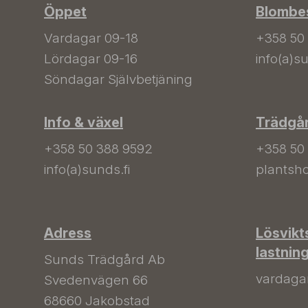
Öppet
Blombes
Vardagar 09-18
+358 50
Lördagar 09-16
info(a)su
Söndagar Självbetjäning
Info & växel
Trädgå
+358 50 388 9592
+358 50
info(a)sunds.fi
plantsho
Adress
Lösvikt
lastnin
Sunds Trädgård Ab
vardagar 
Svedenvägen 66
68660 Jakobstad