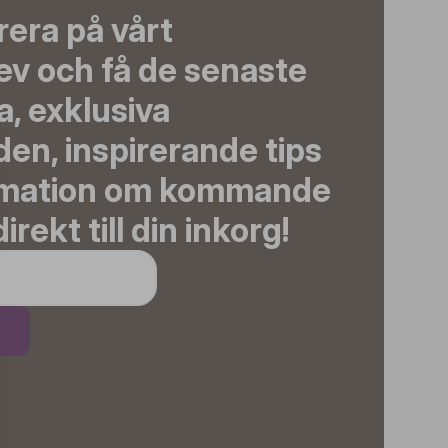
era på vårt
ev och få de senaste
, exklusiva
en, inspirerande tips
rmation om kommande
irekt till din inkorg!