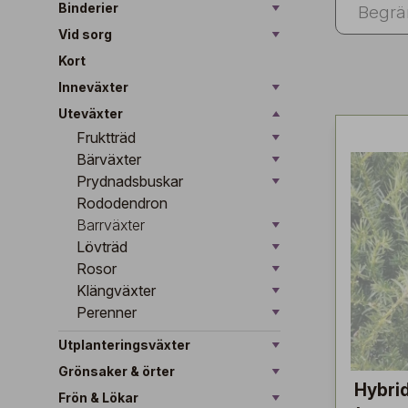
Binderier
Vid sorg
Kort
Inneväxter
Uteväxter
Fruktträd
Bärväxter
Prydnadsbuskar
Rododendron
Barrväxter
Lövträd
Rosor
Klängväxter
Perenner
Utplanteringsväxter
Grönsaker & örter
Hybri
Frön & Lökar