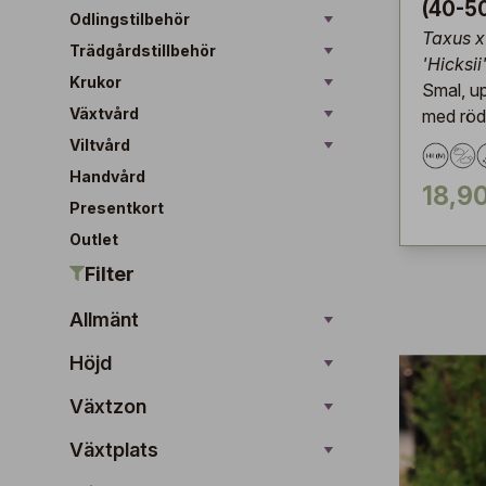
(40-5
Odlingstilbehör
Taxus x
Trädgårdstillbehör
'Hicksii
Krukor
Smal, up
Växtvård
med röd
Viltvård
Handvård
18,9
Presentkort
Outlet
Filter
Allmänt
Höjd
Växtzon
Växtplats