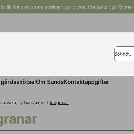
a butik finns ett större sortiment än online. Kontakta oss för mer
gårdsskötsel
Om Sunds
Kontaktuppgifter
uteväxter
/
barrväxter
/
Idegranar
granar