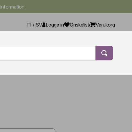
 information.
FI
/
SV
Logga in
Önskelista
Varukorg