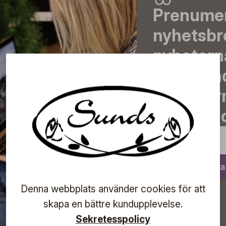
Prenumer
nyhetsbr
nyheterna
erbjudand
och info
events – d
Prenumerera
Denna webbplats använder cookies för att
skapa en bättre kundupplevelse.
Sekretesspolicy