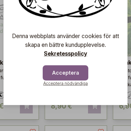
Denna webbplats använder cookies för att
skapa en bättre kundupplevelse.
Sekretesspolicy
kia
Funkia
Funk
ardiana 'June'
Hosta 'Sorbet® PBR'
Hosta
Acceptera
 funkia med blå
Tvåfärgad funkia med
Låg f
Acceptera nödvändiga
gräddvit mitt
bladk
 €
8,90 €
6,9