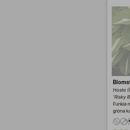
Bloms
Hosta (
'Risky 
Funkia m
gröna k