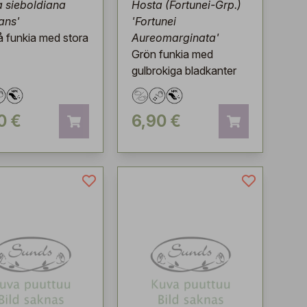
 sieboldiana
Hosta (Fortunei-Grp.)
ans'
'Fortunei
å funkia med stora
Aureomarginata'
Grön funkia med
gulbrokiga bladkanter
0 €
6,90 €