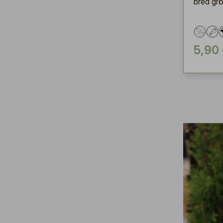
bred gr
5,90