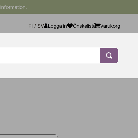
 information.
FI
/
SV
Logga in
Önskelista
Varukorg