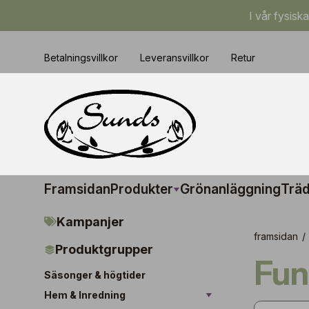
I vår fysisk
Betalningsvillkor
Leveransvillkor
Retur
Framsidan
Produkter
Grönanläggning
Träd
Kampanjer
framsidan
/
Produktgrupper
Fu
Säsonger & högtider
Hem & Inredning