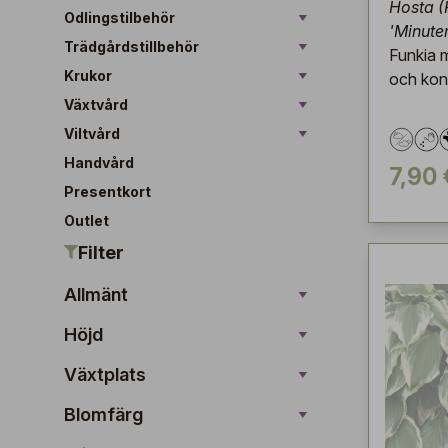
Hosta (
Odlingstilbehör
'Minut
Trädgårdstillbehör
Funkia m
Krukor
och kon
Växtvård
Viltvård
Handvård
7,90 
Presentkort
Outlet
Filter
Allmänt
Höjd
Växtplats
Blomfärg