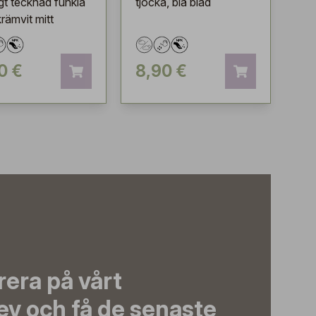
igt tecknad funkia
tjocka, blå blad
rämvit mitt
0 €
8,90 €
era på vårt
ev och få de senaste