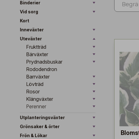
Binderier
Vid sorg
Kort
Inneväxter
Uteväxter
Fruktträd
Bärväxter
Prydnadsbuskar
Rododendron
Barrväxter
Lövträd
Rosor
Klängväxter
Perenner
Utplanteringsväxter
Grönsaker & örter
Bloms
Frön & Lökar