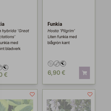
ia
Funkia
 hybrida 'Great
Hosta 'Pilgrim'
tations'
Liten funkia med
funkia med
blågrön kant
önt bladverk
6,90 €
0 €