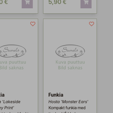
0 €
5,90 €
ia
Funkia
 'Lakeside
Hosta 'Monster Ears'
ey Print'
Kompakt funkia med