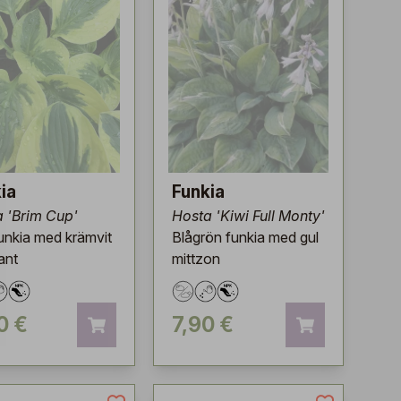
ia
Funkia
 'Brim Cup'
Hosta 'Kiwi Full Monty'
unkia med krämvit
Blågrön funkia med gul
ant
mittzon
0 €
7,90 €