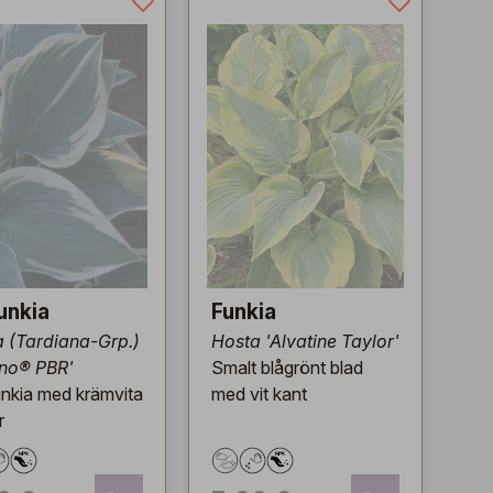
unkia
Funkia
 (Tardiana-Grp.)
Hosta 'Alvatine Taylor'
ino® PBR'
Smalt blågrönt blad
unkia med krämvita
med vit kant
r