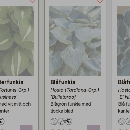
terfunkia
Blåfunkia
Blåf
Fortunei-Grp.)
Hosta (Tardiana-Grp.)
Hosta
Business'
'Bulletproof'
'El N
ed vit mitt och
Blågrön funkia med
Blå f
anter
tjocka blad
kante