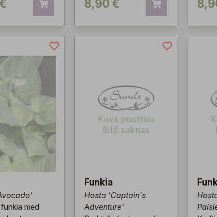
 €
8,90 €
8,9
Funkia
Funk
Avocado'
Hosta 'Captain's
Hosta
 funkia med
Adventure'
Paisl