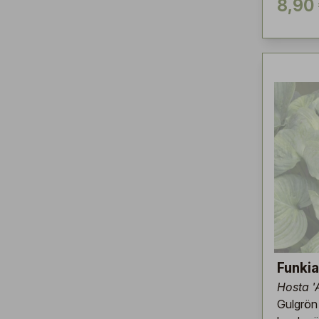
8,90
Funkia
Hosta '
Gulgrön