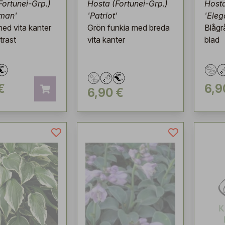
Fortunei-Grp.)
Hosta (Fortunei-Grp.)
Hosta
eman'
'Patriot'
'Eleg
ed vita kanter
Grön funkia med breda
Blågr
trast
vita kanter
blad
€
6,9
6,90 €