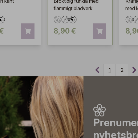
ön kant
Broktidig funkia med
Kraft
flammigt bladverk
med k
 €
8,90 €
8,9
1
2
Prenumer
nyhetsbr