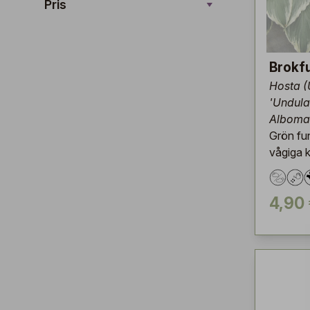
Pris
Brokf
Hosta (
'Undula
Albomar
Grön fu
vågiga 
4,90