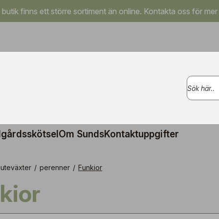
a butik finns ett större sortiment än online. Kontakta oss för mer
gårdsskötsel
Om Sunds
Kontaktuppgifter
uteväxter
/
perenner
/
Funkior
nkior