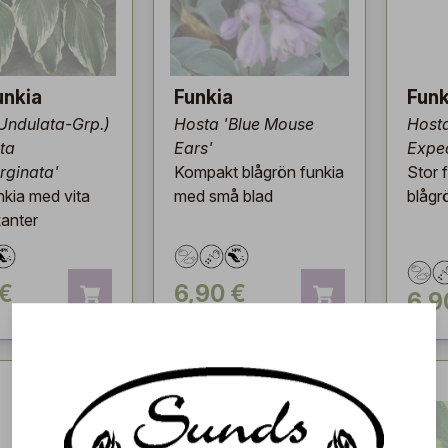
unkia
Funkia
Funk
Undulata-Grp.)
Hosta 'Blue Mouse
Hosta
ta
Ears'
Expec
ginata'
Kompakt blågrön funkia
Stor 
nkia med vita
med små blad
blågr
kanter
 €
6,90 €
6,9