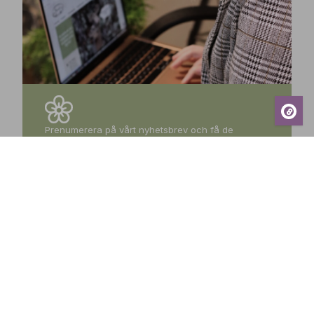
Prenumerera på vårt nyhetsbrev och få de
senaste nyheterna, exklusiva erbjudanden,
inspirerande tips och information om kommande
events – direkt till din inkorg!
Prenumerera