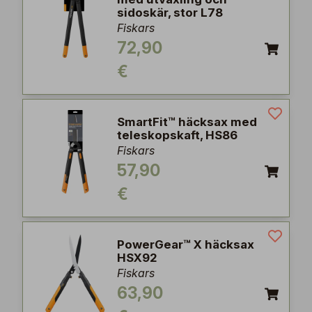
sidoskär, stor L78
Fiskars
72,90
€
SmartFit™ häcksax med
teleskopskaft, HS86
Fiskars
57,90
€
PowerGear™ X häcksax
HSX92
Fiskars
63,90