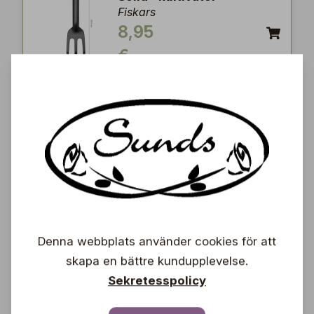
Fiskars
8,95
€
Xtract™ grensåg, SW73
S
Fiskars
37,90
€
Servo-System™ grässax
Denna webbplats använder cookies för att
GS42
Fiskars
skapa en bättre kundupplevelse.
37,90
Sekretesspolicy
€