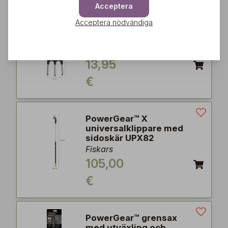
Acceptera
Acceptera nödvändiga
Premium Planters™
handluckrare
Fiskars
13,95
€
PowerGear™ X
universalklippare med
sidoskär UPX82
Fiskars
105,00
€
PowerGear™ grensax
med utväxling och