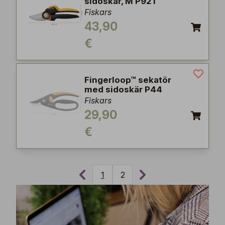
sidoskär, M P921
Fiskars
43,90
€
Fingerloop™ sekatör
med sidoskär P44
Fiskars
29,90
€
1
2