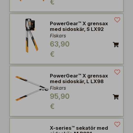
€
PowerGear™ X grensax
med sidoskär, S LX92
Fiskars
63,90
€
PowerGear™ X grensax
med sidoskär, L LX98
Fiskars
95,90
€
X-series™ sekatör med