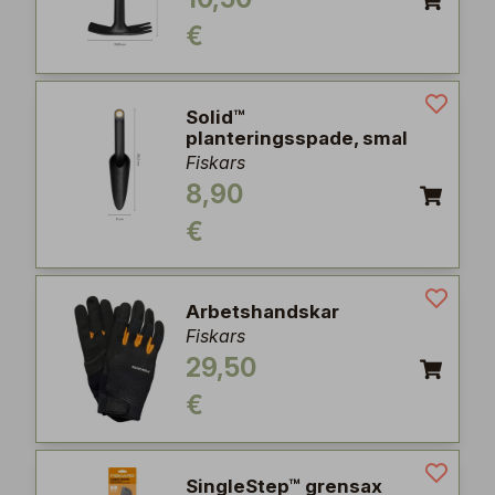
€
Solid™
planteringsspade, smal
Fiskars
8,90
€
Arbetshandskar
Fiskars
29,50
€
SingleStep™ grensax