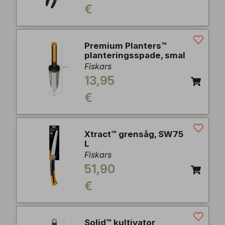
€
Premium Planters™
planteringsspade, smal
Fiskars
13,95
€
Xtract™ grensåg, SW75
L
Fiskars
51,90
€
Solid™ kultivator