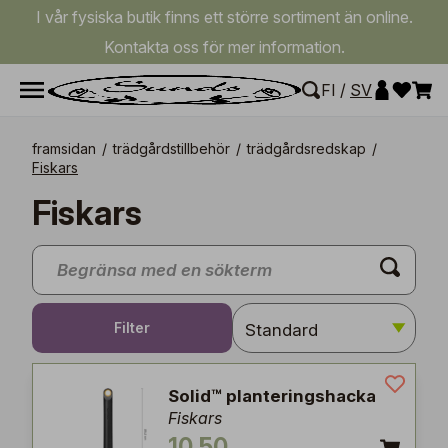
I vår fysiska butik finns ett större sortiment än online.
Kontakta oss för mer information.
FI
/
SV
framsidan
/
trädgårdstillbehör
/
trädgårdsredskap
/
Fiskars
Fiskars
Filter
Solid™ planteringshacka
Fiskars
10,50