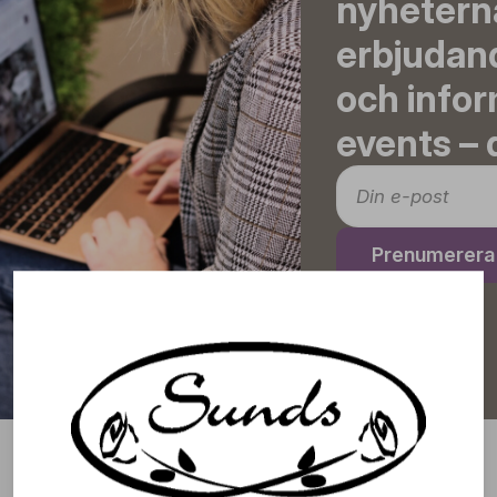
nyheterna
erbjudand
och info
events – d
Prenumerera