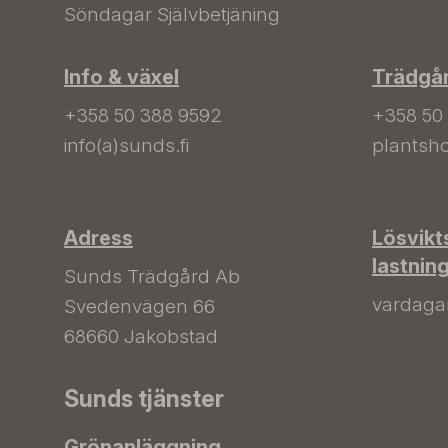
Söndagar Självbetjäning
Info & växel
Trädgå
+358 50 388 9592
+358 50
info(a)sunds.fi
plantsho
Adress
Lösvikt
lastnin
Sunds Trädgård Ab
vardagar 
Svedenvägen 66
68660 Jakobstad
Sunds tjänster
Grönanläggning