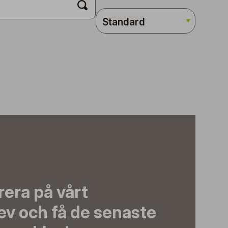
era på vårt
ev och få de senaste