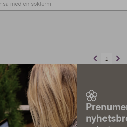
1
Prenumer
nyhetsbr