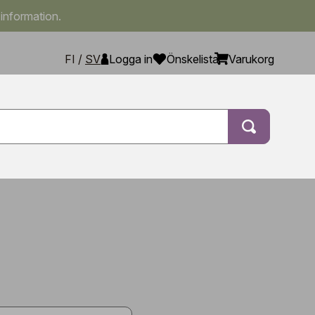
 information.
FI
/
SV
Logga in
Önskelista
Varukorg