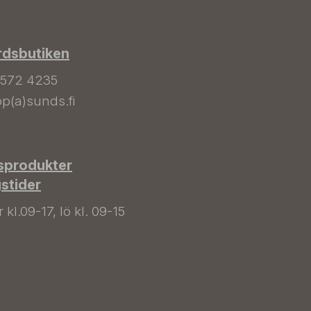
rdsbutiken
 572 4235
p(a)sunds.fi
sprodukter
gstider
kl.09-17, lö kl. 09-15