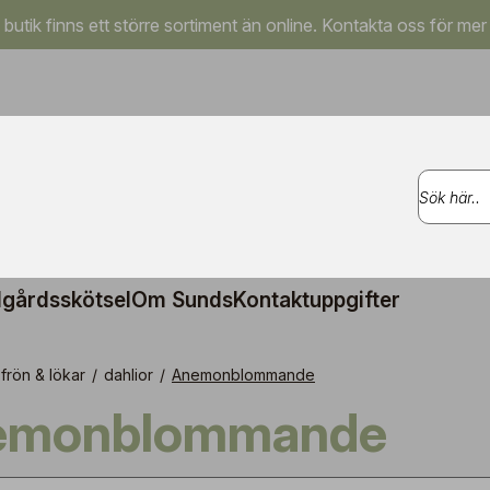
a butik finns ett större sortiment än online. Kontakta oss för mer
gårdsskötsel
Om Sunds
Kontaktuppgifter
frön & lökar
/
dahlior
/
Anemonblommande
nemonblommande