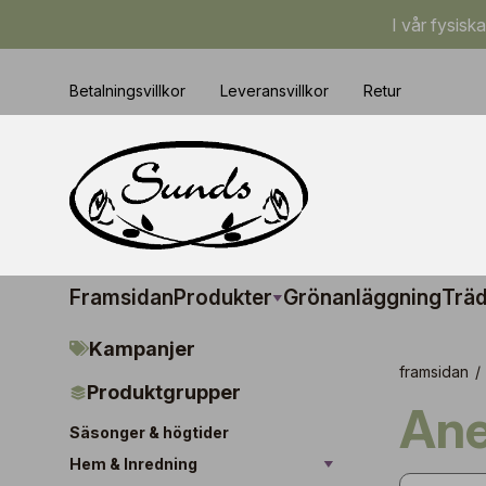
I vår fysisk
Betalningsvillkor
Leveransvillkor
Retur
Framsidan
Produkter
Grönanläggning
Träd
Kampanjer
framsidan
/
Produktgrupper
A
Säsonger & högtider
Hem & Inredning