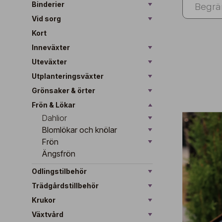
Binderier
Vid sorg
Kort
Inneväxter
Uteväxter
Utplanteringsväxter
Grönsaker & örter
Frön & Lökar
Dahlior
Blomlökar och knölar
Frön
Ängsfrön
Odlingstilbehör
Trädgårdstillbehör
Krukor
Växtvård