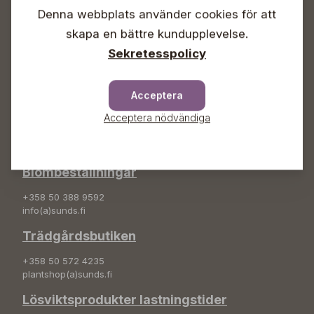
Söndagar Självbetjäning
Denna webbplats använder cookies för att
Info & växel
skapa en bättre kundupplevelse.
Sekretesspolicy
+358 50 388 9592
info(a)sunds.fi
Adress
Acceptera
Acceptera nödvändiga
Sunds Trädgård Ab
Svedenvägen 66
68660 Jakobstad
Blombeställningar
+358 50 388 9592
info(a)sunds.fi
Trädgårdsbutiken
+358 50 572 4235
plantshop(a)sunds.fi
Lösviktsprodukter lastningstider