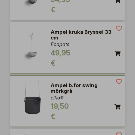
€
Ampel kruka Bryssel 33
cm
Ecopots
49,95
€
Ampel b.for swing
mörkgrå
elho®
19,50
€