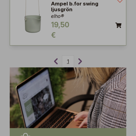
Ampel b.for swing
ljusgrön
elho®
19,50
€
1