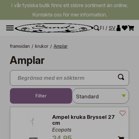
I vår fysiska butik finns ett större sortiment än online.
Kontakta oss för mer information.
FI
/
SV
framsidan
/
krukor
/
Amplar
Amplar
Filter
Ampel kruka Bryssel 27
cm
Ecopots
34,95