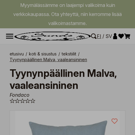
Myymälässämme on laajempi valikoima kuin
verkkokaupassa. Ota yhteyttä, niin kerromme lisää
valikoimastamme.
FI
/
SV
etusivu
/
koti & sisustus
/
tekstiilit
/
Tyynynpäällinen Malva, vaaleansininen
Tyynynpäällinen Malva,
vaaleansininen
Fondaco