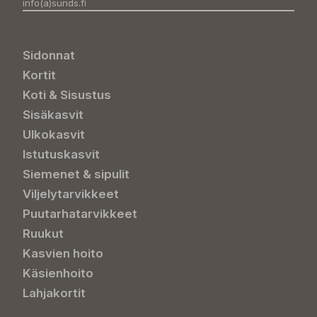
info(a)sunds.fi
Sidonnat
Kortit
Koti & Sisustus
Sisäkasvit
Ulkokasvit
Istutuskasvit
Siemenet & sipulit
Viljelytarvikkeet
Puutarhatarvikkeet
Ruukut
Kasvien hoito
Käsienhoito
Lahjakortit