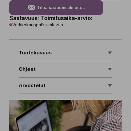
Tilaa saapumisilmoitus
Saatavuus:
Toimitusaika-arvio:
Verkkokauppa
Ei saatavilla
Tuotekuvaus
Ohjeet
Arvostelut