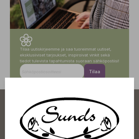
Tilaa uutiskirjeemme ja saa tuoreimmat uutiset,
eksklusiiviset tarjoukset, inspiroivat vinkit sekä
tiedot tulevista tapahtumista suoraan sähköpostiisi!
Tilaa
Sundin Puutarhakeskus