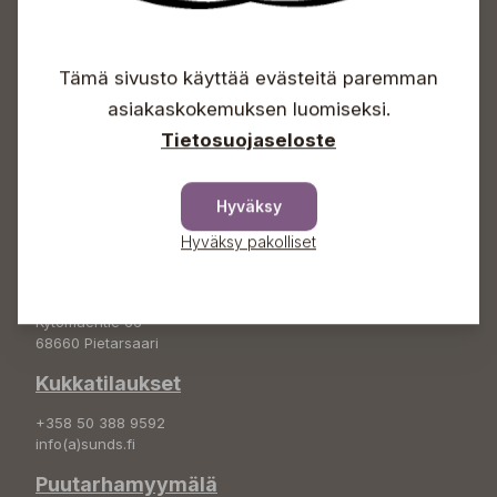
Avoinna
Tämä sivusto käyttää evästeitä paremman
Arkisin 09-18
Lauantaisin 09-16
asiakaskokemuksen luomiseksi.
Sunnuntaisin Itsepalvelu
Tietosuojaseloste
Info & vaihde
+358 50 388 9592
Hyväksy
info(a)sunds.fi
Hyväksy pakolliset
Osoite
Sundin Puutarha Oy
Kytömäentie 66
68660 Pietarsaari
Kukkatilaukset
+358 50 388 9592
info(a)sunds.fi
Puutarhamyymälä