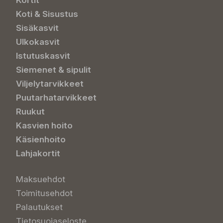
Kortit
Koti & Sisustus
Sisäkasvit
Ulkokasvit
Istutuskasvit
Siemenet & sipulit
Viljelytarvikkeet
Puutarhatarvikkeet
Ruukut
Kasvien hoito
Käsienhoito
Lahjakortit
Maksuehdot
Toimitusehdot
Palautukset
Tietosuojaseloste