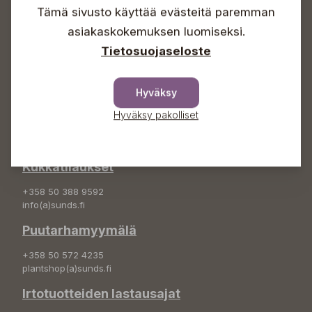
Sunnuntaisin Itsepalvelu
Tämä sivusto käyttää evästeitä paremman
Info & vaihde
asiakaskokemuksen luomiseksi.
Tietosuojaseloste
+358 50 388 9592
info(a)sunds.fi
Osoite
Hyväksy
Hyväksy pakolliset
Sundin Puutarha Oy
Kytömäentie 66
68660 Pietarsaari
Kukkatilaukset
+358 50 388 9592
info(a)sunds.fi
Puutarhamyymälä
+358 50 572 4235
plantshop(a)sunds.fi
Irtotuotteiden lastausajat