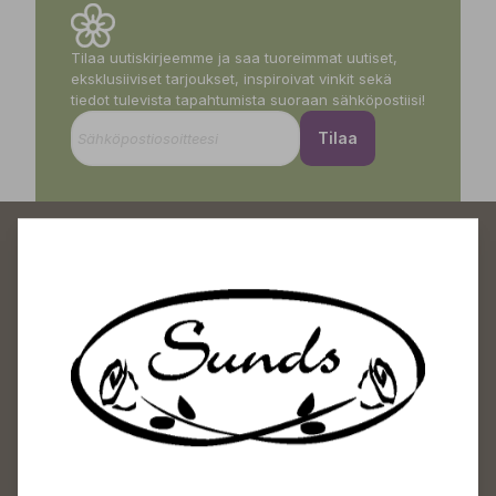
Tilaa uutiskirjeemme ja saa tuoreimmat uutiset,
eksklusiiviset tarjoukset, inspiroivat vinkit sekä
tiedot tulevista tapahtumista suoraan sähköpostiisi!
Tilaa
Sundin Puutarhakeskus
Avoinna
Arkisin 09-18
Lauantaisin 09-16