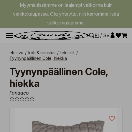
Myymälässämme on laajempi valikoima kuin
verkkokaupassa. Ota yhteyttä, niin kerromme lisää
valikoimastamme.
FI
/
SV
etusivu
/
koti & sisustus
/
tekstiilit
/
Tyynynpäällinen Cole, hiekka
Tyynynpäällinen Cole,
hiekka
Fondaco