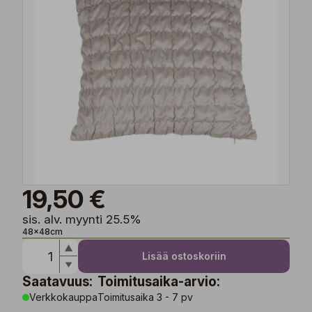
19,50 €
sis. alv. myynti 25.5%
48x48cm
Lisää ostoskoriin
Saatavuus:
Toimitusaika-arvio:
Verkkokauppa
Toimitusaika 3 - 7 pv