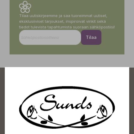
Tilaa uutiskirjeemme ja saa tuoreimmat uutiset,
eksklusiiviset tarjoukset, inspiroivat vinkit sekä
tiedot tulevista tapahtumista suoraan sähköpostiisi!
Tilaa
Sundin Puutarhakeskus
Avoinna