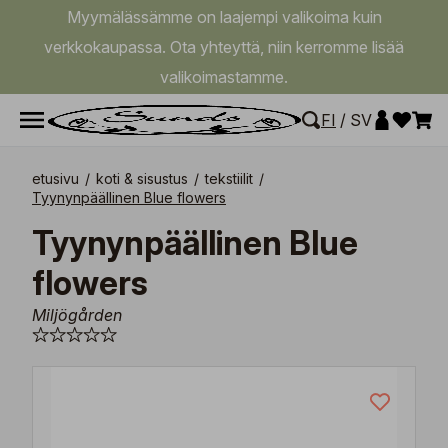
Myymälässämme on laajempi valikoima kuin
verkkokaupassa. Ota yhteyttä, niin kerromme lisää
valikoimastamme.
FI
/
SV
etusivu
/
koti & sisustus
/
tekstiilit
/
Tyynynpäällinen Blue flowers
Tyynynpäällinen Blue
flowers
Miljögården