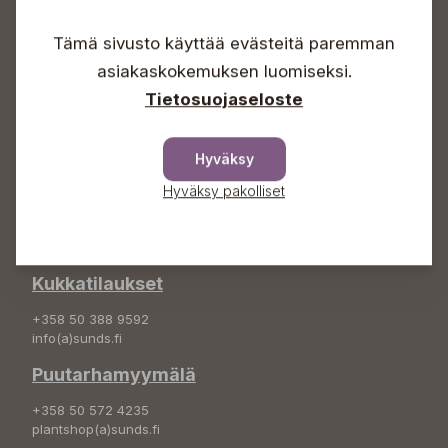
Arkisin 09-18
Lauantaisin 09-16
Tämä sivusto käyttää evästeitä paremman
Sunnuntaisin Itsepalvelu
asiakaskokemuksen luomiseksi.
Info & vaihde
Tietosuojaseloste
+358 50 388 9592
info(a)sunds.fi
Hyväksy
Osoite
Hyväksy pakolliset
Sundin Puutarha Oy
Kytömäentie 66
68660 Pietarsaari
Kukkatilaukset
+358 50 388 9592
info(a)sunds.fi
Puutarhamyymälä
+358 50 572 4235
plantshop(a)sunds.fi