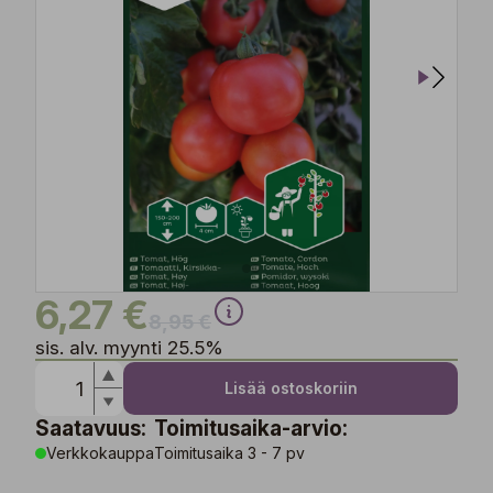
6,27 €
8,95 €
sis. alv. myynti 25.5%
Lisää ostoskoriin
Saatavuus:
Toimitusaika-arvio:
Verkkokauppa
Toimitusaika 3 - 7 pv