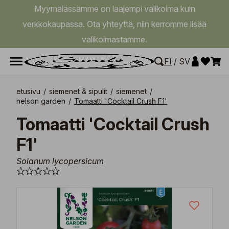
Myymälässämme on laajempi valikoima kuin
verkkokaupassa. Ota yhteyttä, niin kerromme lisää
valikoimastamme.
FI
/
SV
etusivu
/
siemenet & sipulit
/
siemenet
/
nelson garden
/
Tomaatti 'Cocktail Crush F1'
Tomaatti 'Cocktail Crush
F1'
Solanum lycopersicum