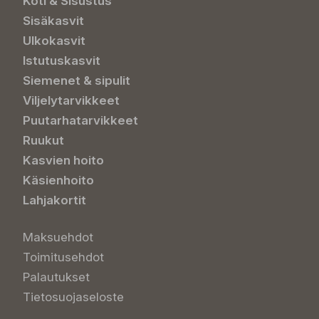
Koti & Sisustus
Sisäkasvit
Ulkokasvit
Istutuskasvit
Siemenet & sipulit
Viljelytarvikkeet
Puutarhatarvikkeet
Ruukut
Kasvien hoito
Käsienhoito
Lahjakortit
Maksuehdot
Toimitusehdot
Palautukset
Tietosuojaseloste