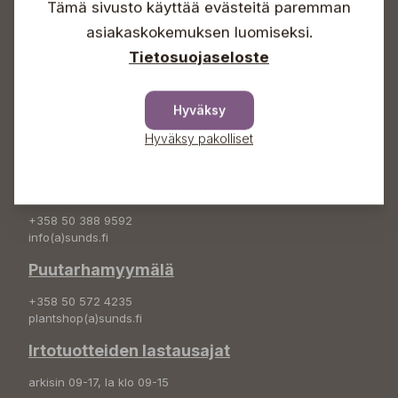
Tämä sivusto käyttää evästeitä paremman
Info & vaihde
asiakaskokemuksen luomiseksi.
+358 50 388 9592
Tietosuojaseloste
info(a)sunds.fi
Osoite
Hyväksy
Sundin Puutarha Oy
Hyväksy pakolliset
Kytömäentie 66
68660 Pietarsaari
Kukkatilaukset
+358 50 388 9592
info(a)sunds.fi
Puutarhamyymälä
+358 50 572 4235
plantshop(a)sunds.fi
Irtotuotteiden lastausajat
arkisin 09-17, la klo 09-15