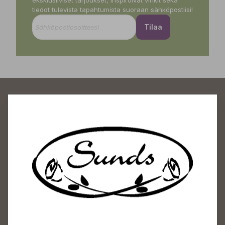
eksklusiiviset tarjoukset, inspiroivat vinkit sekä
tiedot tulevista tapahtumista suoraan sähköpostiisi!
Tilaa
Sundin Puutarhakeskus
Avoinna
Arkisin 09-18
Lauantaisin 09-16
Sunnuntaisin Itsepalvelu