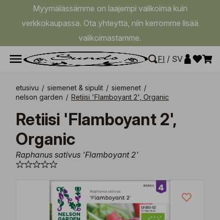
Myymälässämme on laajempi valikoima kuin
verkkokaupassa. Ota yhteyttä, niin kerromme lisää
valikoimastamme.
FI
/
SV
etusivu
/
siemenet & sipulit
/
siemenet
/
nelson garden
/
Retiisi 'Flamboyant 2', Organic
Retiisi 'Flamboyant 2',
Organic
Raphanus sativus 'Flamboyant 2'