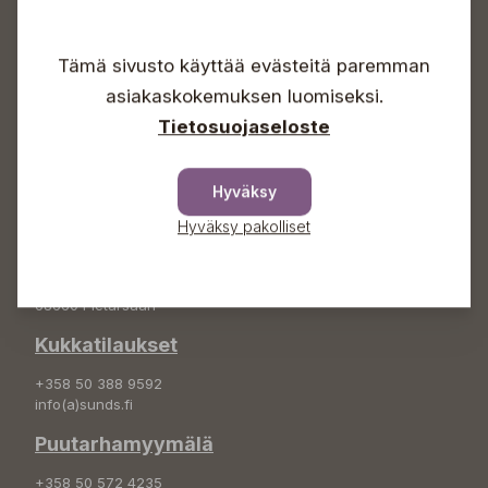
Avoinna
Arkisin 09-18
Tämä sivusto käyttää evästeitä paremman
Lauantaisin 09-16
Sunnuntaisin Itsepalvelu
asiakaskokemuksen luomiseksi.
Info & vaihde
Tietosuojaseloste
+358 50 388 9592
info(a)sunds.fi
Hyväksy
Osoite
Hyväksy pakolliset
Sundin Puutarha Oy
Kytömäentie 66
68660 Pietarsaari
Kukkatilaukset
+358 50 388 9592
info(a)sunds.fi
Puutarhamyymälä
+358 50 572 4235