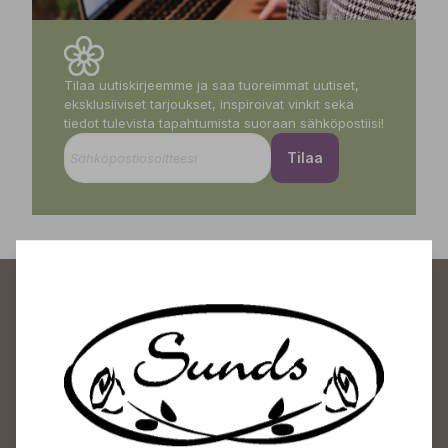
Tilaa uutiskirjeemme ja saa tuoreimmat uutiset,
eksklusiiviset tarjoukset, inspiroivat vinkit sekä
tiedot tulevista tapahtumista suoraan sähköpostiisi!
Tilaa
Sundin Puutarhakeskus