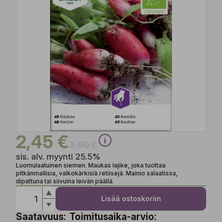
2,45 €
3,50 €
sis. alv. myynti 25.5%
Luomulaatuinen siemen. Maukas lajike, joka tuottaa
pitkänmallisia, valkokärkisiä retiisejä. Mainio salaatissa,
dipattuna tai siivuina leivän päällä.
Lisää ostoskoriin
Saatavuus:
Toimitusaika-arvio: