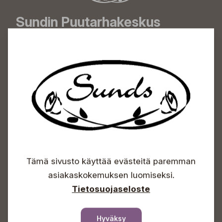
Sundin Puutarhakeskus
Avoinna
Arkisin 09-18
Lauantaisin 09-16
Sunnuntaisin Itsepalvelu
Info & vaihde
+358 50 388 9592
info(a)sunds.fi
Osoite
Tämä sivusto käyttää evästeitä paremman
Sundin Puutarha Oy
asiakaskokemuksen luomiseksi.
Kytömäentie 66
68660 Pietarsaari
Tietosuojaseloste
Kukkatilaukset
Hyväksy
+358 50 388 9592