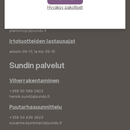
info(a)sunds.fi
Hyväksy pakolliset
Puutarhamyymälä
+358 50 572 4235
plantshop(a)sunds.fi
Irtotuotteiden lastausajat
arkisin 09-17, la klo 09-15
Sundin palvelut
Viherrakentaminen
+358 50 589 2403
henrik.sund(a)sunds.fi
Puutarhasuunnittelu
+358 50 439 3623
susanne.bjorkman(a)sunds.fi