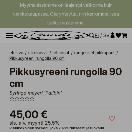
Myymälässämme on laajempi valikoima kuin
verkkokaupassa. Ota yhteyttä, niin kerromme lisää
valikoimastamme.
FI
/
SV
etusivu
/
ulkokasvit
/
lehtipuut
/
rungolliset pikkupuut
/
Pikkusyreeni rungolla 90 cm
Pikkusyreeni rungolla 90
cm
Syringa meyeri 'Palibin'
45,00 €
sis. alv. myynti 25.5%
Pienikokoinen syreeni, joka kukkii runsaasti ja tuoksuu