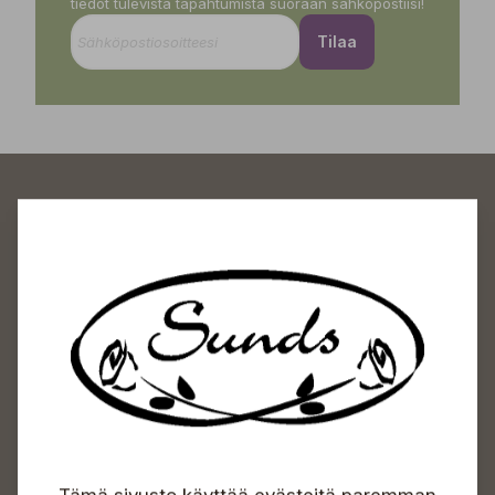
tiedot tulevista tapahtumista suoraan sähköpostiisi!
Tilaa
Sundin Puutarhakeskus
Avoinna
Arkisin 09-18
Lauantaisin 09-16
Sunnuntaisin Itsepalvelu
Info & vaihde
Tämä sivusto käyttää evästeitä paremman