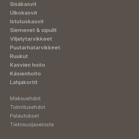
Sisäkasvit
Ulkokasvit
Istutuskasvit
Siemenet & sipulit
Viljelytarvikkeet
Puutarhatarvikkeet
Ruukut
Kasvien hoito
Käsienhoito
Lahjakortit
Maksuehdot
Toimitusehdot
Palautukset
Tietosuojaseloste