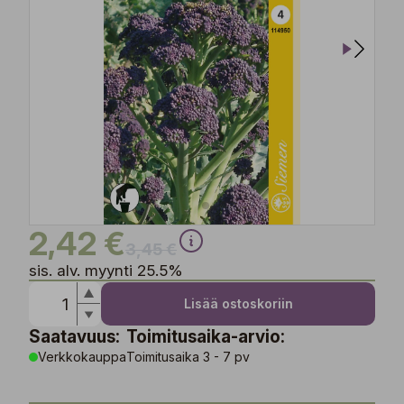
2,42 €
3,45 €
sis. alv. myynti 25.5%
Lisää ostoskoriin
Saatavuus:
Toimitusaika-arvio:
Verkkokauppa
Toimitusaika 3 - 7 pv