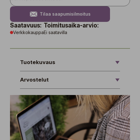
Tilaa saapumisilmoitus
Saatavuus:
Toimitusaika-arvio:
Verkkokauppa
Ei saatavilla
Tuotekuvaus
Arvostelut