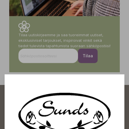
Tilaa uutiskirjeemme ja saa tuoreimmat uutiset,
eksklusiiviset tarjoukset, inspiroivat vinkit sekä
tiedot tulevista tapahtumista suoraan sähköpostiisi!
Tilaa
Sundin Puutarhakeskus