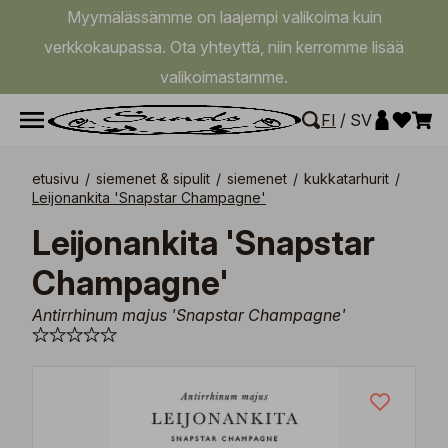
Myymälässämme on laajempi valikoima kuin
verkkokaupassa. Ota yhteyttä, niin kerromme lisää
valikoimastamme.
FI
/
SV
etusivu
/
siemenet & sipulit
/
siemenet
/
kukkatarhurit
/
Leijonankita 'Snapstar Champagne'
Leijonankita 'Snapstar
Champagne'
Antirrhinum majus 'Snapstar Champagne'