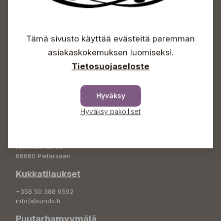
Avoinna
Tämä sivusto käyttää evästeitä paremman
Arkisin 09-18
Lauantaisin 09-16
asiakaskokemuksen luomiseksi.
Sunnuntaisin Itsepalvelu
Tietosuojaseloste
Info & vaihde
+358 50 388 9592
Hyväksy
info(a)sunds.fi
Hyväksy pakolliset
Osoite
Sundin Puutarha Oy
Kytömäentie 66
68660 Pietarsaari
Kukkatilaukset
+358 50 388 9592
info(a)sunds.fi
Puutarhamyymälä