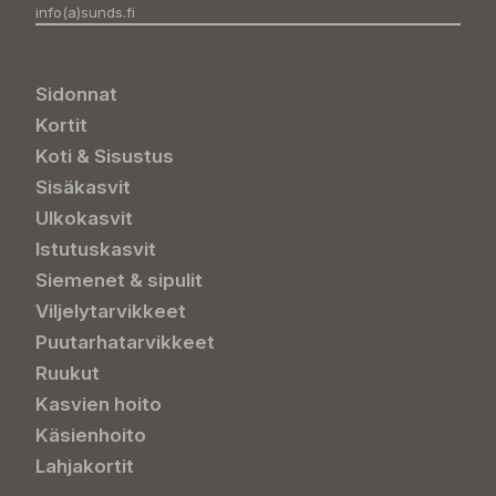
info(a)sunds.fi
Sidonnat
Kortit
Koti & Sisustus
Sisäkasvit
Ulkokasvit
Istutuskasvit
Siemenet & sipulit
Viljelytarvikkeet
Puutarhatarvikkeet
Ruukut
Kasvien hoito
Käsienhoito
Lahjakortit