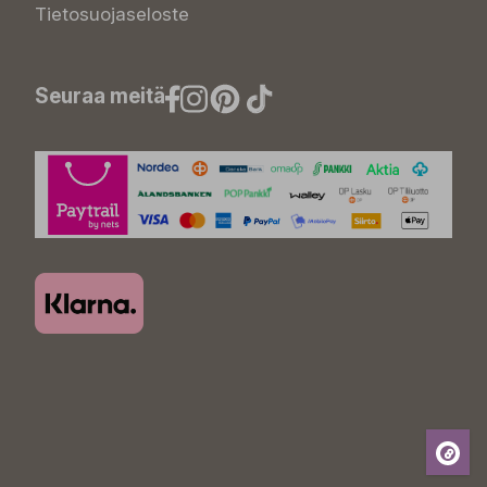
Tietosuojaseloste
Seuraa meitä