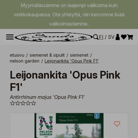
Myymälässämme on laajempi valikoima kuin
verkkokaupassa. Ota yhteyttä, niin kerromme lisää
valikoimastamme.
FI
/
SV
etusivu
/
siemenet & sipulit
/
siemenet
/
nelson garden
/
Leijonankita 'Opus Pink F1'
Leijonankita 'Opus Pink
F1'
Antirrhinum majus 'Opus Pink F1'