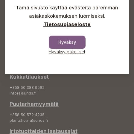
Lauantaisin 09-16
Sunnuntaisin Itsepalvelu
Tämä sivusto käyttää evästeitä paremman
asiakaskokemuksen luomiseksi.
Info & vaihde
Tietosuojaseloste
+358 50 388 9592
info(a)sunds.fi
Hyväksy
Osoite
Hyväksy pakolliset
Sundin Puutarha Oy
Kytömäentie 66
68660 Pietarsaari
Kukkatilaukset
+358 50 388 9592
info(a)sunds.fi
Puutarhamyymälä
+358 50 572 4235
plantshop(a)sunds.fi
Irtotuotteiden lastausajat