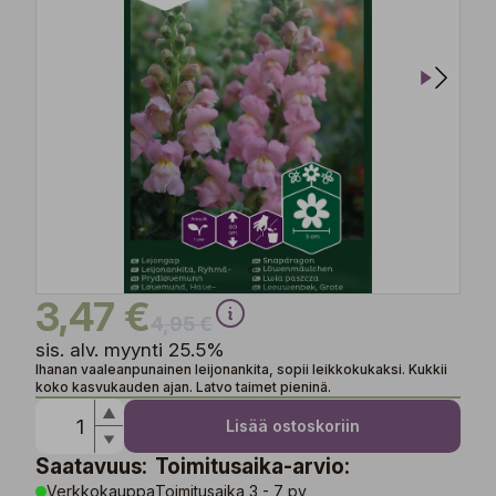
3,47 €
4,95 €
sis. alv. myynti 25.5%
Ihanan vaaleanpunainen leijonankita, sopii leikkokukaksi. Kukkii
koko kasvukauden ajan. Latvo taimet pieninä.
Lisää ostoskoriin
Saatavuus:
Toimitusaika-arvio:
Verkkokauppa
Toimitusaika 3 - 7 pv