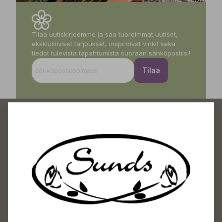
Tilaa uutiskirjeemme ja saa tuoreimmat uutiset,
eksklusiiviset tarjoukset, inspiroivat vinkit sekä
tiedot tulevista tapahtumista suoraan sähköpostiisi!
Tilaa
Sundin Puutarhakeskus
Avoinna
Arkisin 09-18