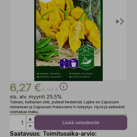
6,27 €
8,95 €
sis. alv. myynti 25.5%
Tulinen, keltainen chili, pulleat hedelmät. Lajike on Capsicum
chinensen ja Capsicum frutescens'n risteytys. Hyvä ja selkeästi
voimakas maku.
Lisää ostoskoriin
Saatavuus:
Toimitusaika-arvio: