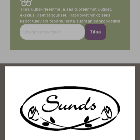
Tilaa uutiskirjeemme ja saa tuoreimmat uutiset,
eksklusiiviset tarjoukset, inspiroivat vinkit sekä
tiedot tulevista tapahtumista suoraan sähköpostiisi!
Tilaa
Sundin Puutarhakeskus
Avoinna
Arkisin 09-18