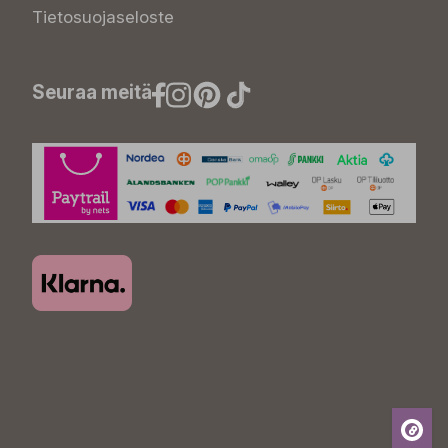
Tietosuojaseloste
Seuraa meitä