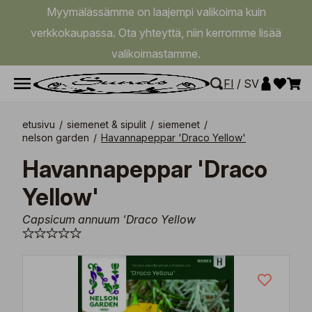
Myymälässämme on laajempi valikoima kuin
verkkokaupassa. Ota yhteyttä, niin kerromme lisää
valikoimastamme.
FI
/
SV
etusivu
/
siemenet & sipulit
/
siemenet
/
nelson garden
/
Havannapeppar 'Draco Yellow'
Havannapeppar 'Draco
Yellow'
Capsicum annuum 'Draco Yellow