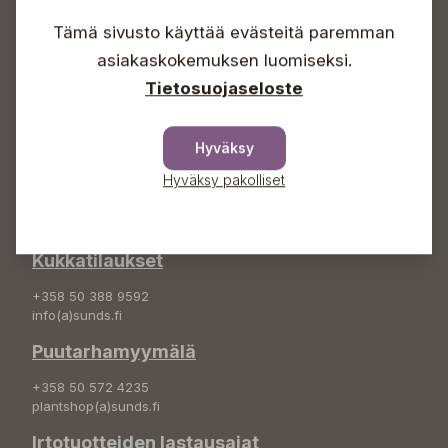
Lauantaisin 09-16
Sunnuntaisin Itsepalvelu
Tämä sivusto käyttää evästeitä paremman
Info & vaihde
asiakaskokemuksen luomiseksi.
Tietosuojaseloste
+358 50 388 9592
info(a)sunds.fi
Hyväksy
Osoite
Hyväksy pakolliset
Sundin Puutarha Oy
Kytömäentie 66
68660 Pietarsaari
Kukkatilaukset
+358 50 388 9592
info(a)sunds.fi
Puutarhamyymälä
+358 50 572 4235
plantshop(a)sunds.fi
Irtotuotteiden lastausajat