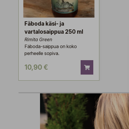
Fäboda käsi- ja
vartalosaippua 250 ml
Rimita Green
Fäboda-saippua on koko
perheelle sopiva.
10,90 €