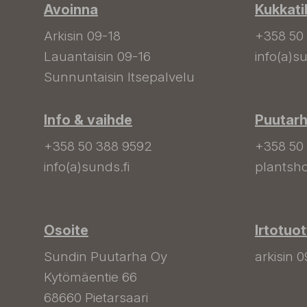
Avoinna
Kukkati
Arkisin 09-18
+358 50
Lauantaisin 09-16
info(a)su
Sunnuntaisin Itsepalvelu
Info & vaihde
Puutar
+358 50 388 9592
+358 50
info(a)sunds.fi
plantsho
Osoite
Irtotuo
Sundin Puutarha Oy
arkisin 0
Kytömäentie 66
68660 Pietarsaari