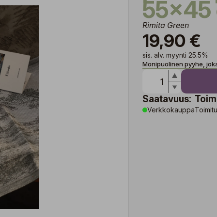
55x45
Rimita Green
19,90 €
sis. alv. myynti 25.5%
Monipuolinen pyyhe, joka
Saatavuus:
Toim
Verkkokauppa
Toimitu