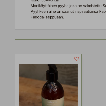
Koko: 55x45 cm
Monikäyttöinen pyyhe joka on valmistettu 
Pyyhkeen aihe on saanut inspiraationsa Fäbod
Fäboda-saippuaan.