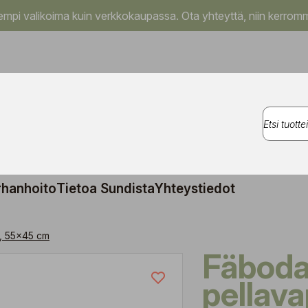
pi valikoima kuin verkkokaupassa. Ota yhteyttä, niin kerromm
rhanhoito
Tietoa Sundista
Yhteystiedot
, 55x45 cm
Fäboda
pellav