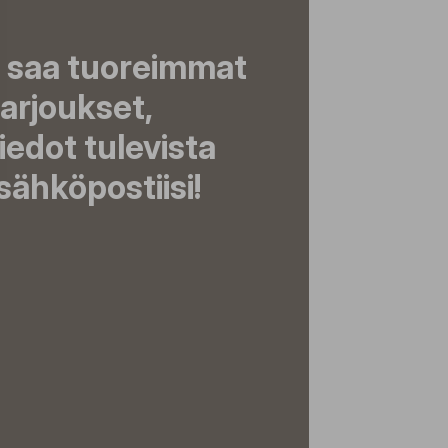
a saa tuoreimmat
tarjoukset,
tiedot tulevista
ähköpostiisi!