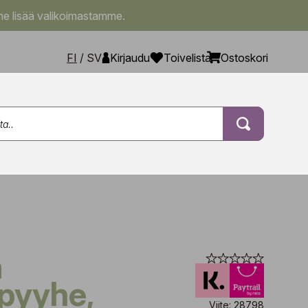
e lisää valikoimastamme.
FI
/
SV
Kirjaudu
Toivelista
Ostoskori
apyyhe,
Viite: 28798