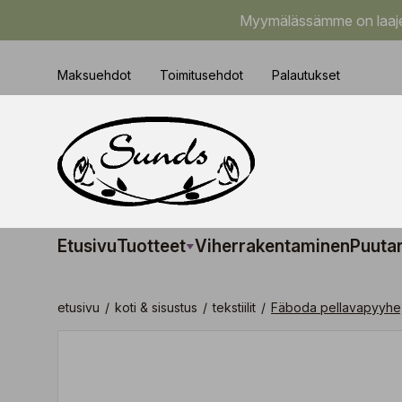
Myymälässämme on laajem
Maksuehdot
Toimitusehdot
Palautukset
Etusivu
Tuotteet
Viherrakentaminen
Puuta
etusivu
/
koti & sisustus
/
tekstiilit
/
Fäboda pellavapyyhe