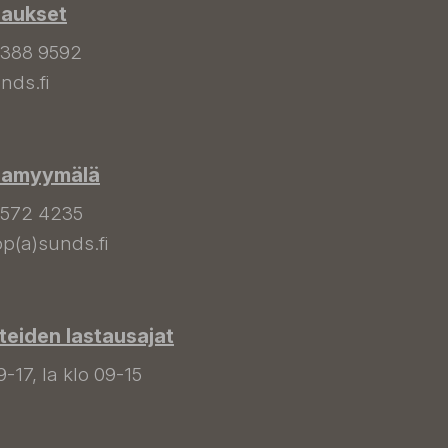
laukset
 388 9592
nds.fi
hamyymälä
 572 4235
p(a)sunds.fi
tteiden lastausajat
9-17, la klo 09-15