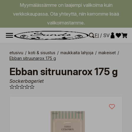
Myymälässämme on laajempi valikoima kuin
verkkokaupassa. Ota yhteyttä, niin kerromme lisää
valikoimastamme.
FI
/
SV
etusivu
/
koti & sisustus
/
maukkaita lahjoja
/
makeiset
/
Ebban sitruunarox 175 g
Ebban sitruunarox 175 g
Sockerbageriet