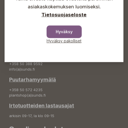
asiakaskokemuksen luomiseksi.
+358 50 388 9592
info(a)sunds.fi
Tietosuojaseloste
Osoite
Hyväksy
Sundin Puutarha Oy
Kytömäentie 66
Hyväksy pakolliset
68660 Pietarsaari
Kukkatilaukset
+358 50 388 9592
info(a)sunds.fi
Puutarhamyymälä
+358 50 572 4235
plantshop(a)sunds.fi
Irtotuotteiden lastausajat
arkisin 09-17, la klo 09-15