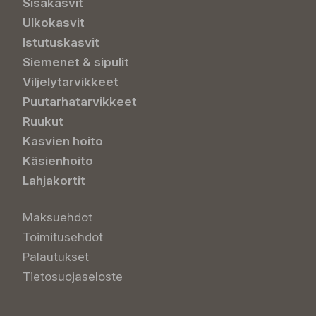
Sisäkasvit
Ulkokasvit
Istutuskasvit
Siemenet & sipulit
Viljelytarvikkeet
Puutarhatarvikkeet
Ruukut
Kasvien hoito
Käsienhoito
Lahjakortit
Maksuehdot
Toimitusehdot
Palautukset
Tietosuojaseloste