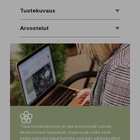
Tuotekuvaus
Arvostelut
Tilaa uutiskirjeemme ja saa tuoreimmat uutiset,
eksklusiiviset tarjoukset, inspiroivat vinkit sekä
tiedot tulevista tapahtumista suoraan sähköpostiisi!