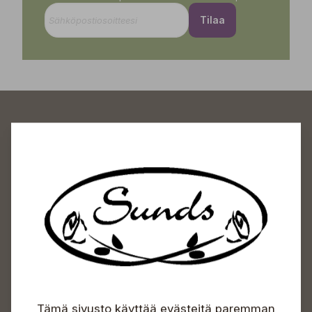
Tilaa
Sundin Puutarhakeskus
Avoinna
Arkisin 09-18
Lauantaisin 09-16
Sunnuntaisin Itsepalvelu
Info & vaihde
Tämä sivusto käyttää evästeitä paremman