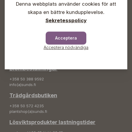
Denna webbplats använder cookies för att
Info & växel
skapa en bättre kundupplevelse.
+358 50 388 9592
Sekretesspolicy
info(a)sunds.fi
Adress
Acceptera
Sunds Trädgård Ab
Acceptera nödvändiga
Svedenvägen 66
68660 Jakobstad
Blombeställningar
+358 50 388 9592
info(a)sunds.fi
Trädgårdsbutiken
+358 50 572 4235
plantshop(a)sunds.fi
Lösviktsprodukter lastningstider