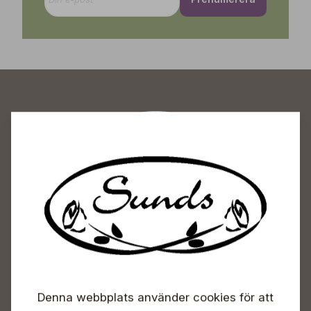
Sunds Trädgårdscenter
Öppet
Vardagar 09-18
Lördagar 09-16
Söndagar Självbetjäning
Info & växel
Denna webbplats använder cookies för att
+358 50 388 9592