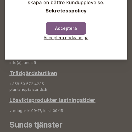
skapa en bättre kundupplevelse.
info(a)sunds.fi
Sekretesspolicy
Adress
Sunds Trädgård Ab
Acceptera
Svedenvägen 66
68660 Jakobstad
Acceptera nödvändiga
Blombeställningar
+358 50 388 9592
info(a)sunds.fi
Trädgårdsbutiken
+358 50 572 4235
plantshop(a)sunds.fi
Lösviktsprodukter lastningstider
vardagar kl.09-17, lö kl. 09-15
Sunds tjänster