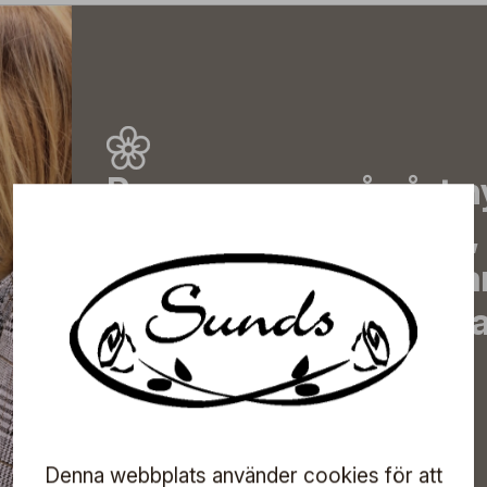
Prenumerera på vårt n
de senaste nyheterna, 
erbjudanden, inspirera
information om komma
direkt till din inkorg!
Denna webbplats använder cookies för att
Prenumerera