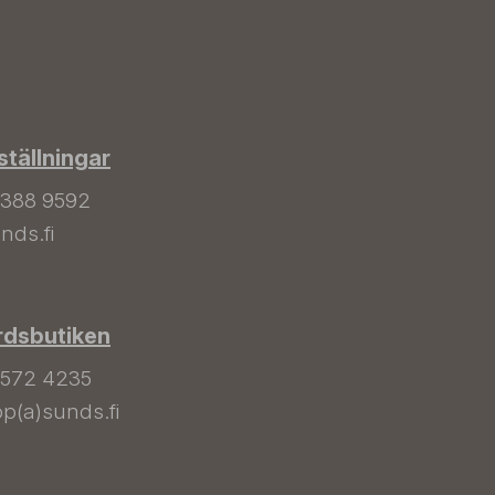
tällningar
 388 9592
nds.fi
rdsbutiken
 572 4235
p(a)sunds.fi