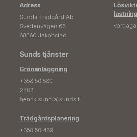
Adress
Lösvikt
lastnin
Sunds Trädgård Ab
vardagar 
Svedenvägen 66
68660 Jakobstad
Sunds tjänster
Grönanläggning
+358 50 589
2403
henrik.sund(a)sunds.fi
Trädgårdsplanering
+358 50 439