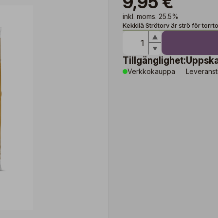
9,95 €
inkl. moms. 25.5%
Kekkilä Strötorv är strö för torr
Tillgänglighet:
Uppska
Verkkokauppa
Leveranst