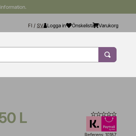
 information.
FI
/
SV
Logga in
Önskelista
Varukorg
 50 L
Referens: 10187