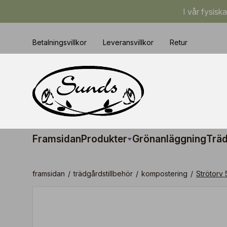
I vår fysisk
Betalningsvillkor
Leveransvillkor
Retur
Framsidan
Produkter
Grönanläggning
Träd
framsidan
/
trädgårdstillbehör
/
kompostering
/
Strötorv 