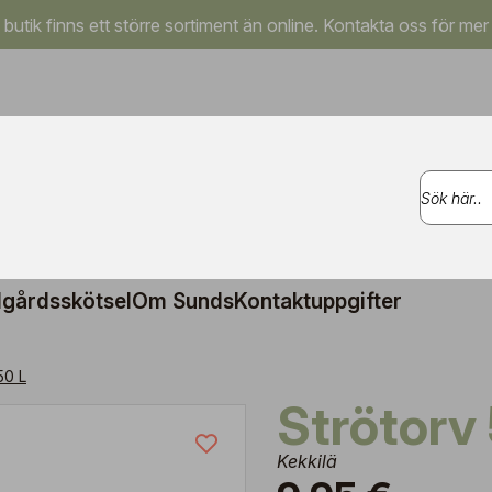
a butik finns ett större sortiment än online. Kontakta oss för mer
gårdsskötsel
Om Sunds
Kontaktuppgifter
50 L
Strötorv
Kekkilä