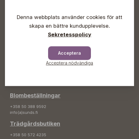
Vardagar 09-18
Lördagar 09-16
Denna webbplats använder cookies för att
Söndagar Självbetjäning
skapa en bättre kundupplevelse.
Info & växel
Sekretesspolicy
+358 50 388 9592
info(a)sunds.fi
Acceptera
Adress
Acceptera nödvändiga
Sunds Trädgård Ab
Svedenvägen 66
68660 Jakobstad
Blombeställningar
+358 50 388 9592
info(a)sunds.fi
Trädgårdsbutiken
+358 50 572 4235