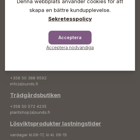
Denna webbplats använder cookies för att
Info & växel
skapa en bättre kundupplevelse.
+358 50 388 9592
Sekretesspolicy
info(a)sunds.fi
Adress
Acceptera
Sunds Trädgård Ab
Acceptera nödvändiga
Svedenvägen 66
68660 Jakobstad
Blombeställningar
+358 50 388 9592
info(a)sunds.fi
Trädgårdsbutiken
+358 50 572 4235
plantshop(a)sunds.fi
Lösviktsprodukter lastningstider
vardagar kl.09-17, lö kl. 09-15