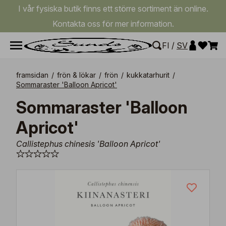
I vår fysiska butik finns ett större sortiment än online.
Kontakta oss för mer information.
FI
/
SV
framsidan
/
frön & lökar
/
frön
/
kukkatarhurit
/
Sommaraster 'Balloon Apricot'
Sommaraster 'Balloon
Apricot'
Callistephus chinesis 'Balloon Apricot'