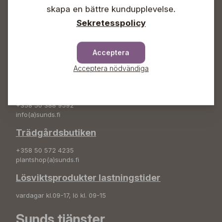
+358 50 388 9592
skapa en bättre kundupplevelse.
info(a)sunds.fi
Sekretesspolicy
Adress
Sunds Trädgård Ab
Acceptera
Svedenvägen 66
Acceptera nödvändiga
68660 Jakobstad
Blombeställningar
+358 50 388 9592
info(a)sunds.fi
Trädgårdsbutiken
+358 50 572 4235
plantshop(a)sunds.fi
Lösviktsprodukter lastningstider
vardagar kl.09-17, lö kl. 09-15
Sunds tjänster