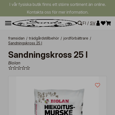
I vår fysiska butik finns ett större sortiment än online.
Kontakta oss för mer information.
FI
/
SV
framsidan
/
trädgårdstillbehör
/
jordförbättrare
/
Sandningskross 25 l
Sandningskross 25 l
Biolan