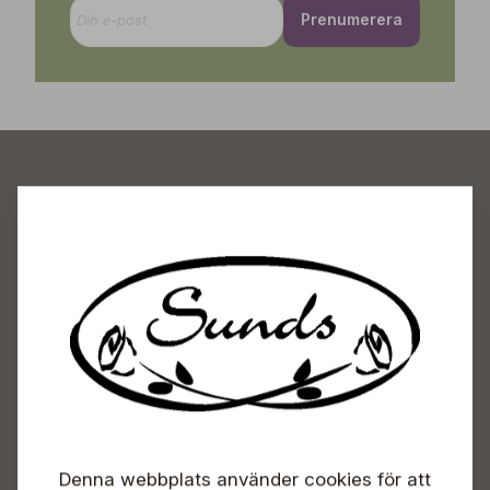
Prenumerera
Sunds Trädgårdscenter
Öppet
Vardagar 09-18
Lördagar 09-16
Söndagar Självbetjäning
Info & växel
Denna webbplats använder cookies för att