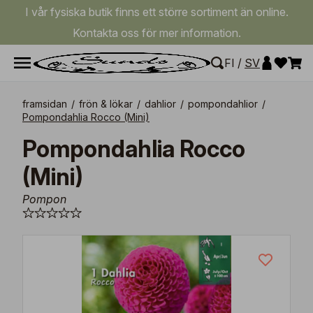
I vår fysiska butik finns ett större sortiment än online.
Kontakta oss för mer information.
FI
/
SV
framsidan
/
frön & lökar
/
dahlior
/
pompondahlior
/
Pompondahlia Rocco (Mini)
Pompondahlia Rocco
(Mini)
Pompon