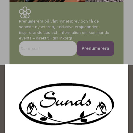
Prenumerera på vårt nyhetsbrev och få de
senaste nyheterna, exklusiva erbjudanden,
inspirerande tips och information om kommande
events – direkt till din inkorg!
Prenumerera
Sunds Trädgårdscenter
Öppet