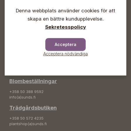
Vardagar 09-18
Lördagar 09-16
Denna webbplats använder cookies för att
Söndagar Självbetjäning
skapa en bättre kundupplevelse.
Info & växel
Sekretesspolicy
+358 50 388 9592
info(a)sunds.fi
Acceptera
Adress
Acceptera nödvändiga
Sunds Trädgård Ab
Svedenvägen 66
68660 Jakobstad
Blombeställningar
+358 50 388 9592
info(a)sunds.fi
Trädgårdsbutiken
+358 50 572 4235
plantshop(a)sunds.fi