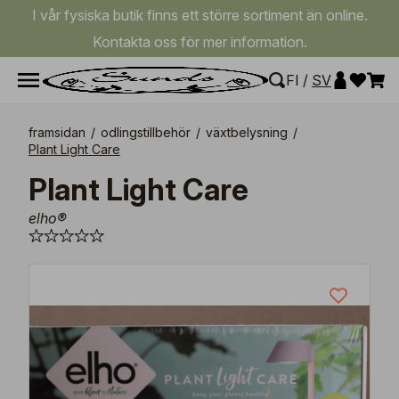
I vår fysiska butik finns ett större sortiment än online.
Kontakta oss för mer information.
FI
/
SV
framsidan
/
odlingstillbehör
/
växtbelysning
/
Plant Light Care
Plant Light Care
elho®