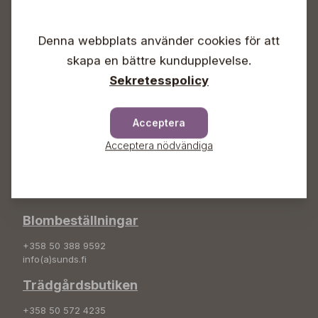
Vardagar 09-18
Lördagar 09-16
Denna webbplats använder cookies för att
Söndagar Självbetjäning
skapa en bättre kundupplevelse.
Info & växel
Sekretesspolicy
+358 50 388 9592
info(a)sunds.fi
Acceptera
Adress
Acceptera nödvändiga
Sunds Trädgård Ab
Svedenvägen 66
68660 Jakobstad
Blombeställningar
+358 50 388 9592
info(a)sunds.fi
Trädgårdsbutiken
+358 50 572 4235