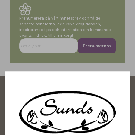
Prenumerera på vårt nyhetsbrev och få de
senaste nyheterna, exklusiva erbjudanden,
inspirerande tips och information om kommande
events – direkt till din inkorg!
Prenumerera
Sunds Trädgårdscenter
Öppet