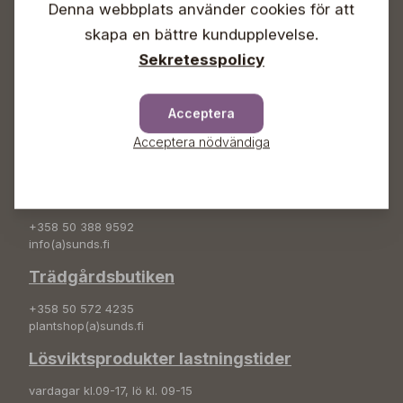
Denna webbplats använder cookies för att
Info & växel
skapa en bättre kundupplevelse.
+358 50 388 9592
Sekretesspolicy
info(a)sunds.fi
Adress
Acceptera
Sunds Trädgård Ab
Acceptera nödvändiga
Svedenvägen 66
68660 Jakobstad
Blombeställningar
+358 50 388 9592
info(a)sunds.fi
Trädgårdsbutiken
+358 50 572 4235
plantshop(a)sunds.fi
Lösviktsprodukter lastningstider
vardagar kl.09-17, lö kl. 09-15