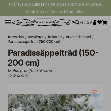
I vår fysiska butik finns ett större sortiment än online.
Kontakta oss för mer information.
FI
/
SV
framsidan
/
uteväxter
/
fruktträd
/
prydnadsäppel
/
Paradissäppelträd (150-200 cm)
Paradissäppelträd (150-
200 cm)
Malus prunifolia 'Erstaa'