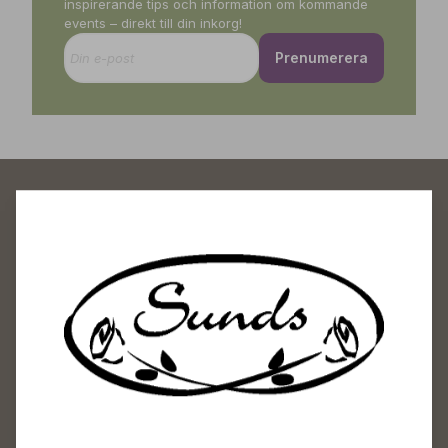
inspirerande tips och information om kommande
events – direkt till din inkorg!
Prenumerera
Sunds Trädgårdscenter
Öppet
Vardagar 09-18
Lördagar 09-16
Söndagar Självbetjäning