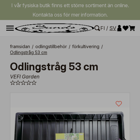
I vår fysiska butik finns ett större sortiment än online.
Kontakta oss för mer information.
FI
/
SV
framsidan
/
odlingstillbehör
/
förkultivering
/
Odlingstråg 53 cm
Odlingstråg 53 cm
VEFI Garden