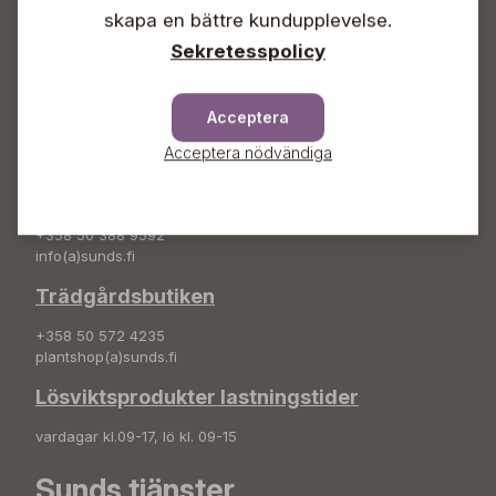
+358 50 388 9592
skapa en bättre kundupplevelse.
info(a)sunds.fi
Sekretesspolicy
Adress
Sunds Trädgård Ab
Acceptera
Svedenvägen 66
Acceptera nödvändiga
68660 Jakobstad
Blombeställningar
+358 50 388 9592
info(a)sunds.fi
Trädgårdsbutiken
+358 50 572 4235
plantshop(a)sunds.fi
Lösviktsprodukter lastningstider
vardagar kl.09-17, lö kl. 09-15
Sunds tjänster