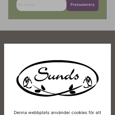
Prenumerera
Sunds Trädgårdscenter
Öppet
Vardagar 09-18
Lördagar 09-16
Söndagar Självbetjäning
Info & växel
Denna webbplats använder cookies för att