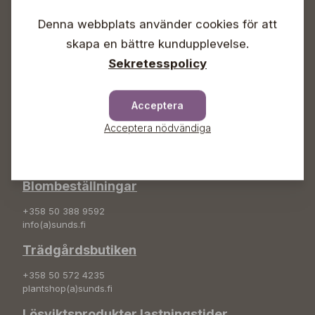
Lördagar 09-16
Söndagar Självbetjäning
Denna webbplats använder cookies för att
skapa en bättre kundupplevelse.
Info & växel
Sekretesspolicy
+358 50 388 9592
info(a)sunds.fi
Acceptera
Adress
Acceptera nödvändiga
Sunds Trädgård Ab
Svedenvägen 66
68660 Jakobstad
Blombeställningar
+358 50 388 9592
info(a)sunds.fi
Trädgårdsbutiken
+358 50 572 4235
plantshop(a)sunds.fi
Lösviktsprodukter lastningstider