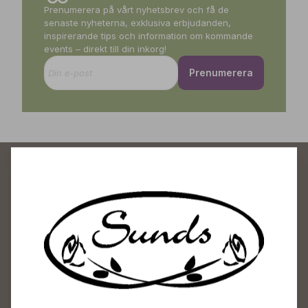
Prenumerera på vårt nyhetsbrev och få de
senaste nyheterna, exklusiva erbjudanden,
inspirerande tips och information om kommande
events – direkt till din inkorg!
Prenumerera
Sunds Trädgårdscenter
Öppet
Vardagar 09-18