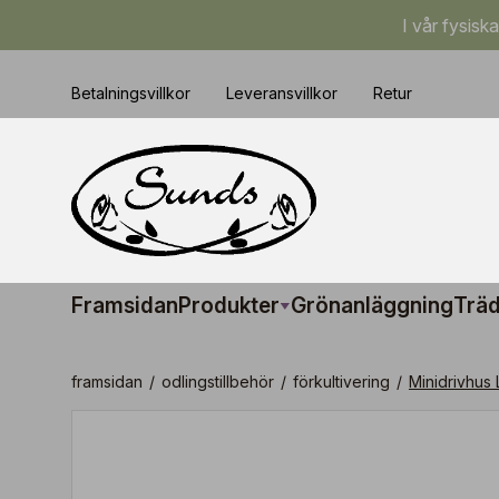
I vår fysisk
Betalningsvillkor
Leveransvillkor
Retur
Framsidan
Produkter
Grönanläggning
Träd
framsidan
/
odlingstillbehör
/
förkultivering
/
Minidrivhus 