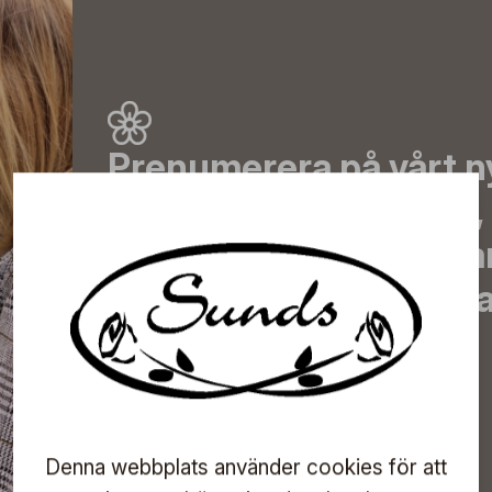
Prenumerera på vårt n
de senaste nyheterna, 
erbjudanden, inspirera
information om komma
direkt till din inkorg!
Prenumerera
Denna webbplats använder cookies för att