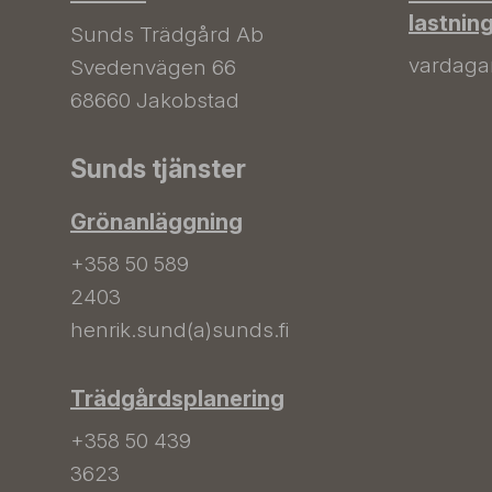
lastnin
Sunds Trädgård Ab
vardagar 
Svedenvägen 66
68660 Jakobstad
Sunds tjänster
Grönanläggning
+358 50 589
2403
henrik.sund(a)sunds.fi
Trädgårdsplanering
+358 50 439
3623