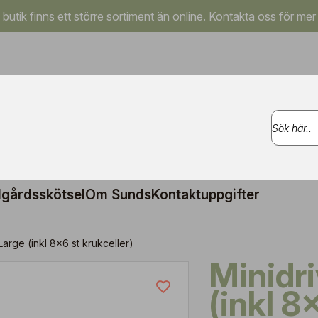
a butik finns ett större sortiment än online. Kontakta oss för mer
gårdsskötsel
Om Sunds
Kontaktuppgifter
Large (inkl 8x6 st krukceller)
Minidrivhus Large
(inkl 8