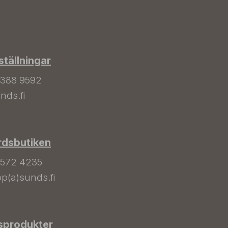
tällningar
 388 9592
nds.fi
rdsbutiken
 572 4235
p(a)sunds.fi
sprodukter