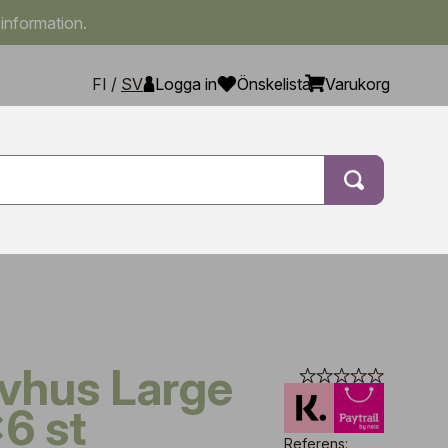
 information.
FI
/
SV
Logga in
Önskelista
Varukorg
x6 st
Referens: