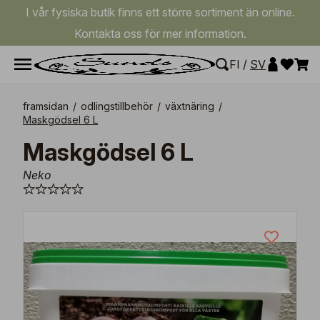
I vår fysiska butik finns ett större sortiment än online.
Kontakta oss för mer information.
FI
/
SV
framsidan
/
odlingstillbehör
/
växtnäring
/
Maskgödsel 6 L
Maskgödsel 6 L
Neko