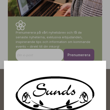
Prenumerera på vårt nyhetsbrev och få de
senaste nyheterna, exklusiva erbjudanden,
inspirerande tips och information om kommande
events – direkt till din inkorg!
Prenumerera
Sunds Trädgårdscenter