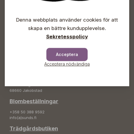
Öppet
Vardagar 09-18
Denna webbplats använder cookies för att
Lördagar 09-16
skapa en bättre kundupplevelse.
Söndagar Självbetjäning
Sekretesspolicy
Info & växel
+358 50 388 9592
Acceptera
info(a)sunds.fi
Acceptera nödvändiga
Adress
Sunds Trädgård Ab
Svedenvägen 66
68660 Jakobstad
Blombeställningar
+358 50 388 9592
info(a)sunds.fi
Trädgårdsbutiken