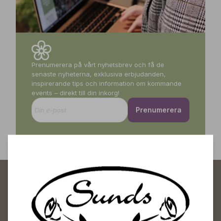
Prenumerera på vårt nyhetsbrev och få de
senaste nyheterna, exklusiva erbjudanden,
inspirerande tips och information om kommande
events – direkt till din inkorg!
Prenumerera