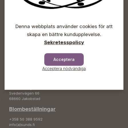
Sunds Trädgårdscenter
Öppet
Denna webbplats använder cookies för att
Vardagar 09-18
skapa en bättre kundupplevelse.
Lördagar 09-16
Söndagar Självbetjäning
Sekretesspolicy
Info & växel
Acceptera
+358 50 388 9592
info(a)sunds.fi
Acceptera nödvändiga
Adress
Sunds Trädgård Ab
Svedenvägen 66
68660 Jakobstad
Blombeställningar
+358 50 388 9592
info(a)sunds.fi