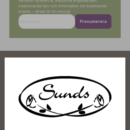
senaste nyheterna, exklusiva erbjudanden,
inspirerande tips och information om kommande
events – direkt till din inkorg!
Prenumerera
Sunds Trädgårdscenter
Öppet
Vardagar 09-18
Lördagar 09-16
Söndagar Självbetjäning