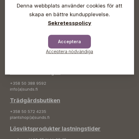
Denna webbplats använder cookies för att
Info & växel
skapa en bättre kundupplevelse.
+358 50 388 9592
Sekretesspolicy
info(a)sunds.fi
Adress
Acceptera
Sunds Trädgård Ab
Acceptera nödvändiga
Svedenvägen 66
68660 Jakobstad
Blombeställningar
+358 50 388 9592
info(a)sunds.fi
Trädgårdsbutiken
+358 50 572 4235
plantshop(a)sunds.fi
Lösviktsprodukter lastningstider