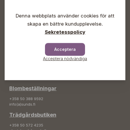
Vardagar 09-18
Lördagar 09-16
Denna webbplats använder cookies för att
Söndagar Självbetjäning
skapa en bättre kundupplevelse.
Info & växel
Sekretesspolicy
+358 50 388 9592
info(a)sunds.fi
Acceptera
Adress
Acceptera nödvändiga
Sunds Trädgård Ab
Svedenvägen 66
68660 Jakobstad
Blombeställningar
+358 50 388 9592
info(a)sunds.fi
Trädgårdsbutiken
+358 50 572 4235