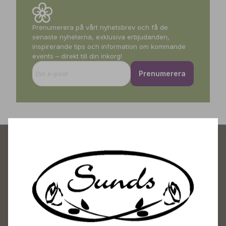
Prenumerera på vårt nyhetsbrev och få de
senaste nyheterna, exklusiva erbjudanden,
inspirerande tips och information om kommande
events – direkt till din inkorg!
Prenumerera
Sunds Trädgårdscenter
Öppet