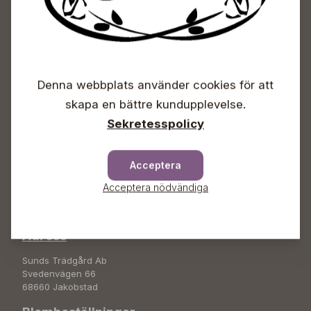
Sunds Trädgårdscenter
Denna webbplats använder cookies för att
Öppet
skapa en bättre kundupplevelse.
Vardagar 09-18
Sekretesspolicy
Lördagar 09-16
Söndagar Självbetjäning
Acceptera
Info & växel
Acceptera nödvändiga
+358 50 388 9592
info(a)sunds.fi
Adress
Sunds Trädgård Ab
Svedenvägen 66
68660 Jakobstad