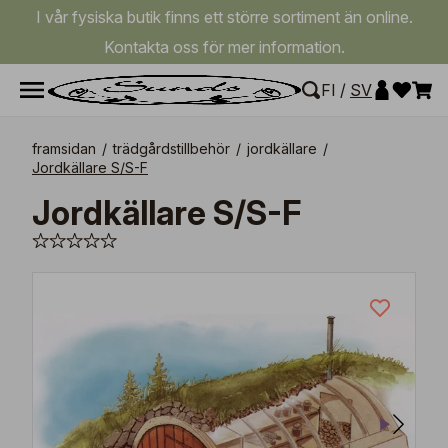
I vår fysiska butik finns ett större sortiment än online.
Kontakta oss för mer information.
FI
/
SV
framsidan
/
trädgårdstillbehör
/
jordkällare
/
Jordkällare S/S-F
Jordkällare S/S-F